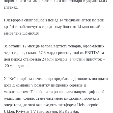
порівнювати та замовляти ліки й інші товари в українських
аптеках.
Платформа співпрацює з понад 14 тисячами аптек по всій
країні та забезпечує в середньому близько 14 млн онлайн-
замовлень щомісяця.
За останні 12 місяців валова вартість товарів, оформлених
через сервіс, склала 57,3 млрд гривень, тоді як EBITDA за
цей період становила 24 млн доларів, а чистий прибуток –
20 млн доларів.
У "Київстарі" зазначили, що придбання дозволить поєднати
досвід компанії у розвитку цифрових сервісів із
можливостями Tabletki.ua та розширити напрям цифрової
медицини. Сервіс стане частиною цифрових продуктів
оператора, до якої вже входять платформа Helsi, сервіс
Uklon, Kyivstar TV і застосунок MyKyivstar.