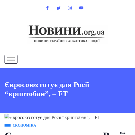
Євросоюз готує для Росії
“криптобан”, – FT
ЄКОНОМІКА