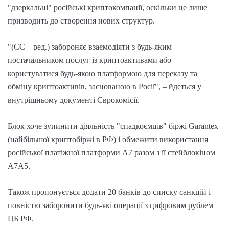
"дзеркальні" російські криптокомпанії, оскільки це лише
призводить до створення нових структур.
"(ЄС – ред.) забороняє взаємодіяти з будь-яким
постачальником послуг із криптоактивами або
користуватися будь-якою платформою для переказу та
обміну криптоактивів, заснованою в Росії", – йдеться у
внутрішньому документі Єврокомісії.
Блок хоче зупинити діяльність "спадкоємців" біржі Garantex
(найбільшої криптобіржі в РФ) і обмежити використання
російської платіжної платформи A7 разом з її стейблокіном
A7A5.
Також пропонується додати 20 банків до списку санкцій і
повністю заборонити будь-які операції з цифровим рублем
ЦБ РФ.