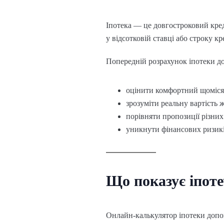
Іпотека — це довгостроковий кред
у відсотковій ставці або строку 
Попередній розрахунок іпотеки до
оцінити комфортний щоміся
зрозуміти реальну вартість 
порівняти пропозиції різних
уникнути фінансових ризикі
Що показує іпот
Онлайн-калькулятор іпотеки допо