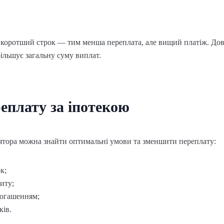
 коротший строк — тим менша переплата, але вищий платіж. До
ільшує загальну суму виплат.
еплату за іпотекою
ятора можна знайти оптимальні умови та зменшити переплату:
к;
иту;
погашенням;
ків.