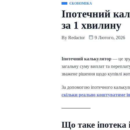
ЄКОНОМІКА
Іпотечний кал
за 1 хвилину
By
Redactor
9 Лютого, 2026
Іпотечний калькулятор
— це зру
загальну суму виплат та переплат
зважене рішення щодо купівлі жит
За допомогою іпотечного калькулят
скільки реально коштуватиме і
Що таке іпотека 