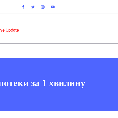
ive Update
потеки за 1 хвилину