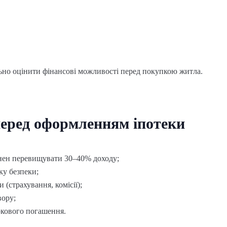
ьно оцінити фінансові можливості перед покупкою житла.
перед оформленням іпотеки
нен перевищувати 30–40% доходу;
ку безпеки;
 (страхування, комісії);
вору;
окового погашення.