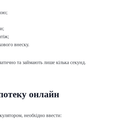
кою;
и;
тіж;
кового внеску.
атично та займають лише кілька секунд.
іпотеку онлайн
кулятором, необхідно ввести: