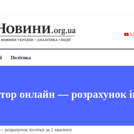
L
ї
Політика
тор онлайн — розрахунок і