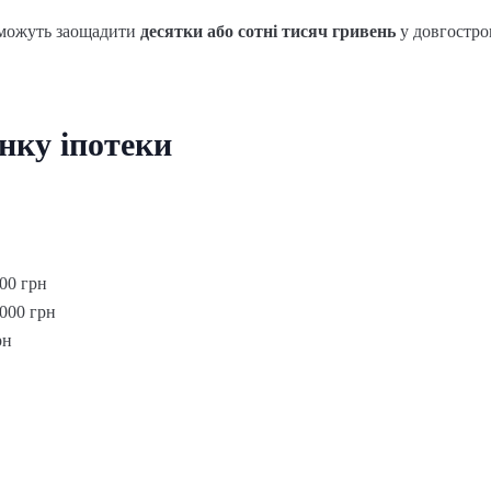
в можуть заощадити
десятки або сотні тисяч гривень
у довгостро
нку іпотеки
00 грн
000 грн
рн