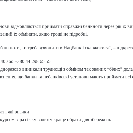
ови відмовляються приймати справжні банкноти через рік їх вип
язаний їх обміняти, якщо гроші не підробні.
банкноти, то треба дзвонити в Нацбанк і скаржитися", – підкрес
240 або +380 44 298 65 55
дноразово виникали труднощі з обміном так званих “білих” долар
'яснення, що банки та небанківські установи мають приймати в
аз і які ризики
 курсом зараз і яку валюту краще обрати для збережень