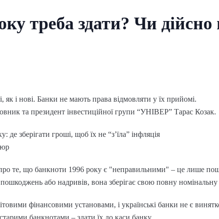
оку треба здати? Чи дійсно
, як і нові. Банки не мають права відмовляти у їх прийомі.
овник та президент інвестиційної групи “УНІВЕР” Тарас Козак.
у: де зберігати гроші, щоб їх не “з’їла” інфляція
пюр
 про те, що банкноти 1996 року є "неправильними" – це лише по
пошкоджень або надривів, вона зберігає свою повну номінальну 
ітовими фінансовими установами, і українські банки не є винят
старими банкнотами – здати їх до каси банку.