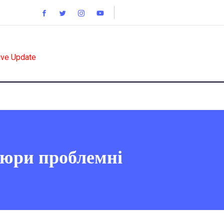
ive Update
упюри проблемні