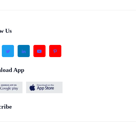
ow Us
load App
cribe