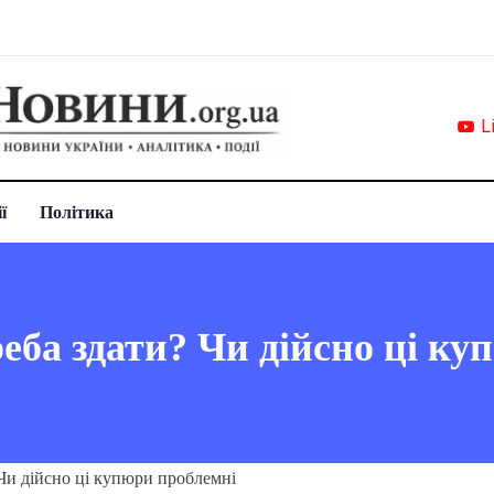
L
ї
Політика
еба здати? Чи дійсно ці к