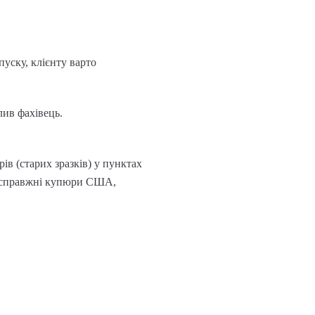
уску, клієнту варто
лив фахівець.
ів (старих зразків) у пунктах
сі справжні купюри США,