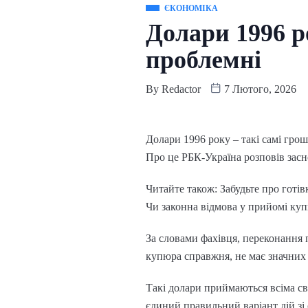
ЄКОНОМІКА
Долари 1996 р
проблемні
By
Redactor
7 Лютого, 2026
Долари 1996 року – такі самі гроші
Про це РБК-Україна розповів засн
Читайте також: Забудьте про готівк
Чи законна відмова у прийомі ку
За словами фахівця, переконання
купюра справжня, не має значних 
Такі долари приймаються всіма св
єдиний правильний варіант дій зі 