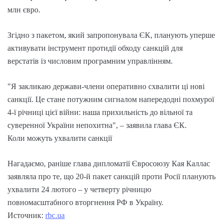
млн євро.
Згідно з пакетом, який запропонувала ЄК, планують уперше
активувати інструмент протидії обходу санкцій для
верстатів із числовим програмним управлінням.
"Я закликаю держави-члени оперативно схвалити ці нові
санкції. Це стане потужним сигналом напередодні похмурої
4-ї річниці цієї війни: наша прихильність до вільної та
суверенної України непохитна", – заявила глава ЄК.
Коли можуть ухвалити санкції
Нагадаємо, раніше глава дипломатії Євросоюзу Кая Каллас
заявляла про те, що 20-й пакет санкцій проти Росії планують
ухвалити 24 лютого – у четверту річницю
повномасштабного вторгнення РФ в Україну.
Источник:
rbc.ua