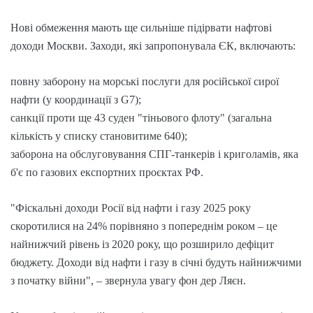
Нові обмеження мають ще сильніше підірвати нафтові
доходи Москви. Заходи, які запропонувала ЄК, включають:
повну заборону на морські послуги для російської сирої
нафти (у координації з G7);
санкції проти ще 43 суден "тіньового флоту" (загальна
кількість у списку становитиме 640);
заборона на обслуговування СПГ-танкерів і криголамів, яка
б'є по газових експортних проєктах РФ.
"Фіскальні доходи Росії від нафти і газу 2025 року
скоротилися на 24% порівняно з попереднім роком – це
найнижчий рівень із 2020 року, що розширило дефіцит
бюджету. Доходи від нафти і газу в січні будуть найнижчими
з початку війни", – звернула увагу фон дер Ляєн.