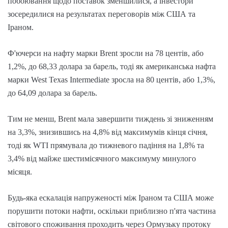
побоювання щодо поставок зменшилися, а інвестори
зосередилися на результатах переговорів між США та
Іраном.
Ф'ючерси на нафту марки Brent зросли на 78 центів, або
1,2%, до 68,33 долара за барель, тоді як американська нафта
марки West Texas Intermediate зросла на 80 центів, або 1,3%,
до 64,09 долара за барель.
Тим не менш, Brent мала завершити тиждень зі зниженням
на 3,3%, знизившись на 4,8% від максимумів кінця січня,
тоді як WTI прямувала до тижневого падіння на 1,8% та
3,4% від майже шестимісячного максимуму минулого
місяця.
Будь-яка ескалація напруженості між Іраном та США може
порушити потоки нафти, оскільки приблизно п'ята частина
світового споживання проходить через Ормузьку протоку