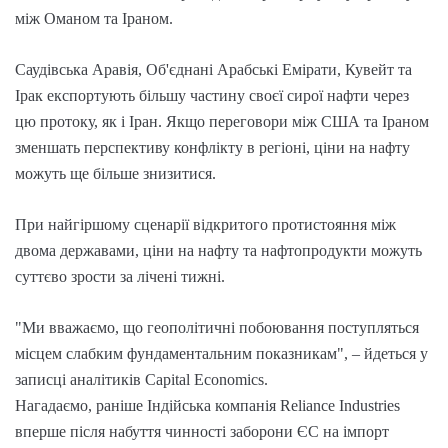
між Оманом та Іраном.
Саудівська Аравія, Об'єднані Арабські Емірати, Кувейт та
Ірак експортують більшу частину своєї сирої нафти через
цю протоку, як і Іран. Якщо переговори між США та Іраном
зменшать перспективу конфлікту в регіоні, ціни на нафту
можуть ще більше знизитися.
При найгіршому сценарії відкритого протистояння між
двома державами, ціни на нафту та нафтопродукти можуть
суттєво зрости за лічені тижні.
"Ми вважаємо, що геополітичні побоювання поступляться
місцем слабким фундаментальним показникам", – йдеться у
записці аналітиків Capital Economics.
Нагадаємо, раніше Індійська компанія Reliance Industries
вперше після набуття чинності заборони ЄС на імпорт