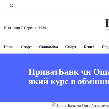
П’ятниця 7 Серпня, 2026
Home
Спорт
Єкономіка
Спорт
Бізнес
Поді
ПриватБанк чи Ощад
який курс в обмінн