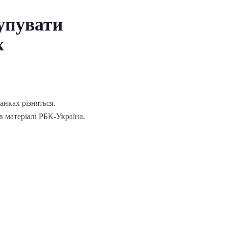
упувати
х
анках різняться.
в матеріалі РБК-Україна.