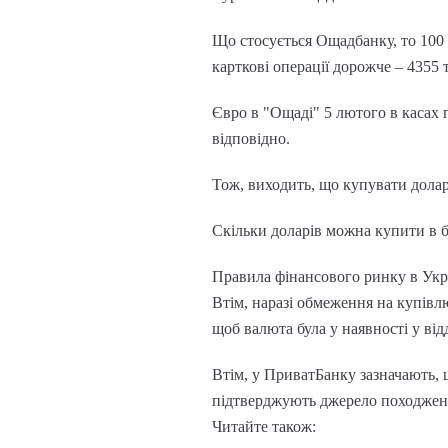
Що стосується Ощадбанку, то 100 д
карткові операції дорожче – 4355 
Євро в "Ощаді" 5 лютого в касах 
відповідно.
Тож, виходить, що купувати долар
Скільки доларів можна купити в б
Правила фінансового ринку в Укр
Втім, наразі обмеження на купівл
щоб валюта була у наявності у від
Втім, у ПриватБанку зазначають, щ
підтверджують джерело походженн
Читайте також: