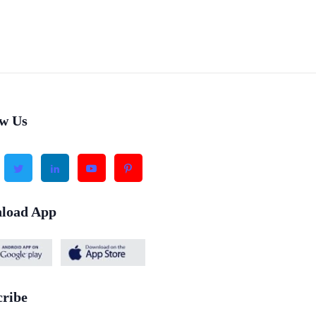
ow Us
load App
cribe