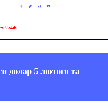
ive Update
и долар 5 лютого та