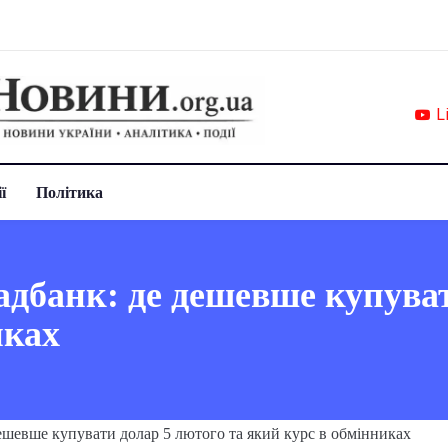
L
ї
Політика
банк: де дешевше купуват
иках