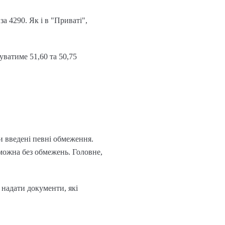
а 4290. Як і в "Приваті",
уватиме 51,60 та 50,75
и введені певні обмеження.
 можна без обмежень. Головне,
 надати документи, які