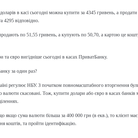
оларів в касі сьогодні можна купити за 4345 гривень, а продати з
та 4295 відповідно.
продають по 51,55 гривень, а купують по 50,70, а картою це кошт
и та євро вигідніше сьогодні в касах ПриватБанку.
анку за один раз?
аїні регулює НБУ. З початком повномасштабного вторгнення бул
ю валюти скасовані. Тож, купити долари або євро в касах банків
діленнях.
о якщо сума валюти більша за 400 000 грн (в екв.), то клієнт має
я коштів, та пройти ідентифікацію.