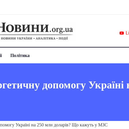
L
ї
Політика
етичну допомогу Україні н