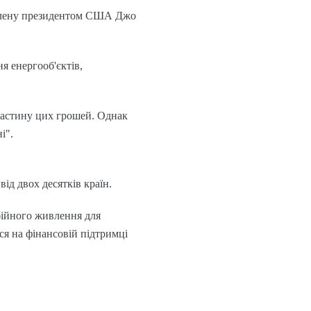
иділену президентом США Джо
я енергооб'єктів,
астину цих грошей. Однак
і".
ід двох десятків країн.
ебійного живлення для
ся на фінансовій підтримці