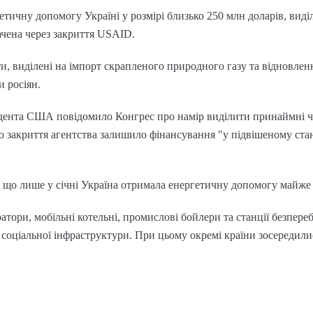
гетичну допомогу Україні у розмірі близько 250 млн доларів, в
ачена через закриття USAID.
и, виділені на імпорт скрапленого природного газу та відновленн
 росіян.
дента США повідомило Конгрес про намір виділити принаймні ч
о закриття агентства залишило фінансування "у підвішеному стан
 що лише у січні Україна отримала енергетичну допомогу майже в
атори, мобільні котельні, промислові бойлери та станції безпер
 соціальної інфраструктури. При цьому окремі країни зосередили