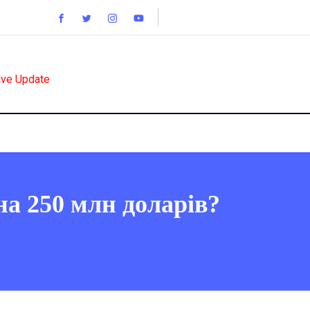
ive Update
а 250 млн доларів?