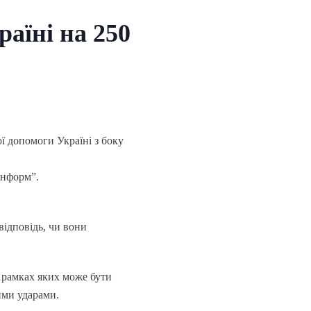
аїні на 250
ї допомоги Україні з боку
інформ”.
відповідь, чи вони
в рамках яких може бути
ими ударами.