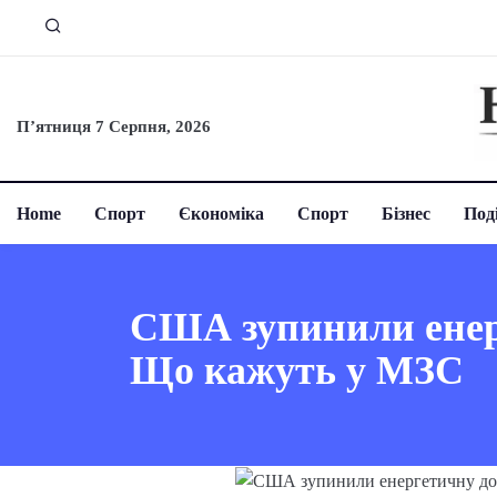
П’ятниця 7 Серпня, 2026
Home
Спорт
Єкономіка
Спорт
Бізнес
Поді
США зупинили енерг
Що кажуть у МЗС