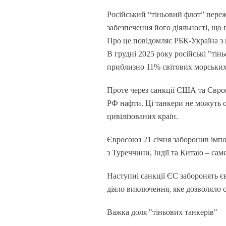
Російський “тіньовий флот” пере
забезпечення його діяльності, що
Про це повідомляє РБК-Україна з 
В грудні 2025 року російські "тін
приблизно 11% світових морських 
Проте через санкції США та Європ
РФ нафти. Ці танкери не можуть о
цивілізованих країн.
Євросоюз 21 січня заборонив імпо
з Туреччини, Індії та Китаю – са
Наступні санкції ЄС заборонять є
діяло виключення, яке дозволяло с
Важка доля "тіньових танкерів"