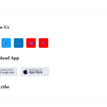
ow Us
load App
cribe