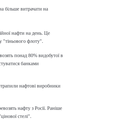
а більше витрачати на
ійної нафти на день. Це
у "тіньового флоту".
возять понад 80% видобутої в
стуватися банками
потрапили нафтові виробники
возять нафту з Росії. Раніше
цінової стелі".