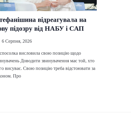
тефанішина відреагувала на
ову підозру від НАБУ і САП
6 Серпня, 2026
спосолка висловила свою позицію щодо
инувачень Доводити звинувачення має той, хто
го висуває. Свою позицію треба відстоювати за
коном. Про