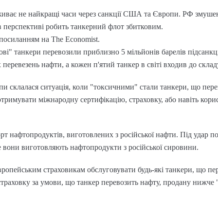
живає не найкращі часи через санкції США та Європи. РФ змушен
 в перспективі робить танкерний флот збитковим.
посиланням на The Economist.
ьові" танкери перевозили приблизно 5 мільйонів барелів підсанкц
перевезень нафти, а кожен п'ятий танкер в світі входив до склад
и склалася ситуація, коли "токсичними" стали танкери, що пере
тримувати міжнародну сертифікацію, страховку, або навіть кори
рт нафтопродуктів, виготовлених з російської нафти. Під удар 
ме вони виготовляють нафтопродукти з російської сировини.
вропейським страховикам обслуговувати будь-які танкери, що пере
траховку за умови, що танкер перевозить нафту, продану нижче "