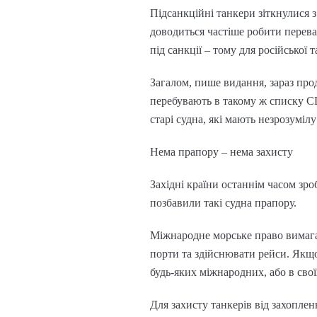
Підсанкційні танкери зіткнулися
доводиться частіше робити перева
під санкції – тому для російської 
Загалом, пише видання, зараз про
перебувають в такому ж списку СШ
старі судна, які мають незрозуміл
Нема прапору – нема захисту
Західні країни останнім часом зр
позбавили такі судна прапору.
Міжнародне морське право вимагає
порти та здійснювати рейси. Якщо
будь-яких міжнародних, або в свої
Для захисту танкерів від захоплен