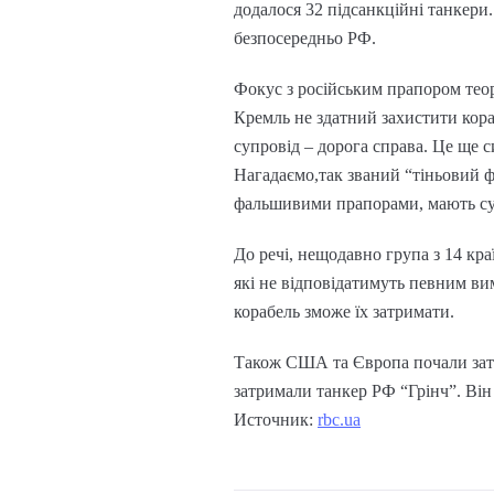
додалося 32 підсанкційні танкери
безпосередньо РФ.
Фокус з російським прапором теор
Кремль не здатний захистити кора
супровід – дорога справа. Це ще
Нагадаємо,так званий “тіньовий фл
фальшивими прапорами, мають сум
До речі, нещодавно група з 14 кр
які не відповідатимуть певним вим
корабель зможе їх затримати.
Також США та Європа почали затри
затримали танкер РФ “Грінч”. Він 
Источник:
rbc.ua