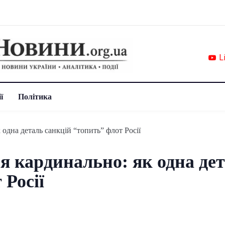
L
ї
Політика
я кардинально: як одна де
 Росії