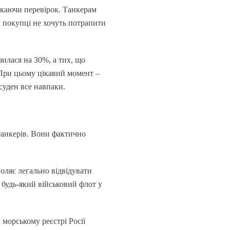
икаючи перевірок. Танкерам
а покупці не хочуть потрапити
илася на 30%, а тих, що
 При цьому цікавий момент –
суден все навпаки.
 танкерів. Вони фактично
оляє легально відвідувати
 будь-який військовий флот у
 морському реєстрі Росії