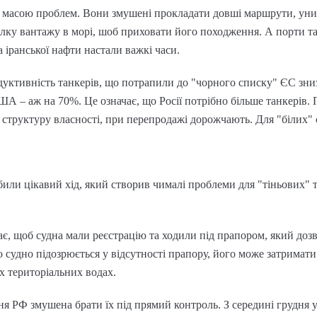
 з масою проблем. Вони змушені прокладати довші маршрути, ун
лку вантажу в морі, шоб приховати його походження. А порти т
та іранської нафти настали важкі часи.
дуктивність танкерів, що потрапили до "чорного списку" ЄС зниз
А – аж на 70%. Це означає, що Росії потрібно більше танкерів.
у структуру власності, при перепродажі дорожчають. Для "білих" 
обили цікавий хід, який створив чималі проблеми для "тіньових"
, щоб судна мали реєстрацію та ходили під прапором, який дозв
 судно підозрюється у відсутності прапору, його може затримати
х територіальних водах.
ня РФ змушена брати їх під прямий контроль. З середині грудня у