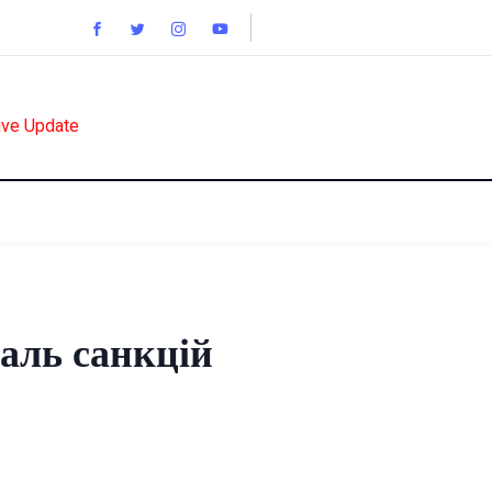
ive Update
таль санкцій