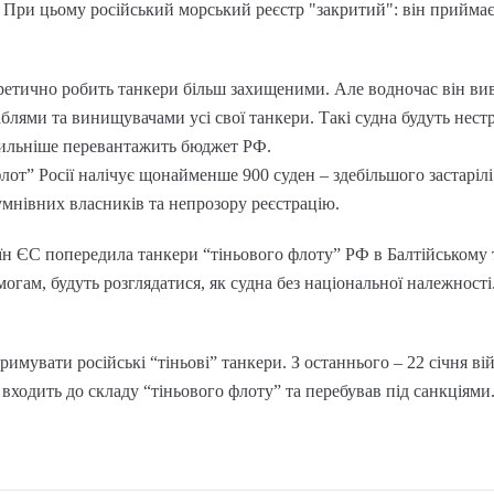
. При цьому російський морський реєстр "закритий": він приймає
етично робить танкери більш захищеними. Але водночас він вивод
блями та винищувачами усі свої танкери. Такі судна будуть нест
 сильніше перевантажить бюджет РФ.
от” Росії налічує щонайменше 900 суден – здебільшого застарілі 
нівних власників та непрозору реєстрацію.
аїн ЄС попередила танкери “тіньового флоту” РФ в Балтійському т
огам, будуть розглядатися, як судна без національної належності
мувати російські “тіньові” танкери. З останнього – 22 січня ві
входить до складу “тіньового флоту” та перебував під санкціями