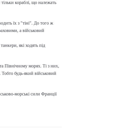
 тільки кораблі, що належать
ить їх з "тіні". До того ж
раховими, а військовий
танкери, які ходять під
а Північному морях. Ті з них,
. Тобто будь-який військовий
йськово-морські сили Франції
.