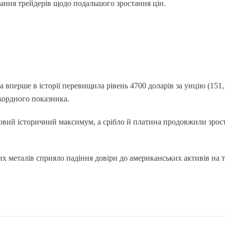
вання трейдерів щодо подальшого зростання цін.
а вперше в історії перевищила рівень 4700 доларів за унцію (151,1
кордного показника.
овий історичний максимум, а срібло й платина продовжили зрост
 металів сприяло падіння довіри до американських активів на т