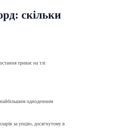
орд: скільки
ростання триває на тлі
ло найбільшим одноденним
оларів за унцію, досягнутому в