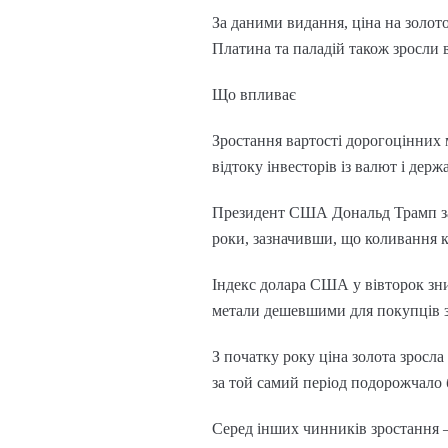
За даними видання, ціна на золото
Платина та паладій також зросли в
Що впливає
Зростання вартості дорогоцінних 
відтоку інвесторів із валют і держ
Президент США Дональд Трамп зая
роки, зазначивши, що коливання 
Індекс долара США у вівторок зни
метали дешевшими для покупців з 
З початку року ціна золота зросл
за той самий період подорожчало 
Серед інших чинників зростання –