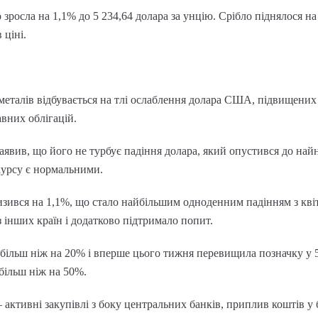
 зросла на 1,1% до 5 234,64 долара за унцію. Срібло піднялося на
 ціні.
металів відбувається на тлі ослаблення долара США, підвищених
авних облігацій.
вив, що його не турбує падіння долара, який опустився до най
курсу є нормальними.
зився на 1,1%, що стало найбільшим одноденним падінням з квіт
інших країн і додатково підтримало попит.
а більш ніж на 20% і вперше цього тижня перевищила позначку у 5
більш ніж на 50%.
 активні закупівлі з боку центральних банків, приплив коштів у 