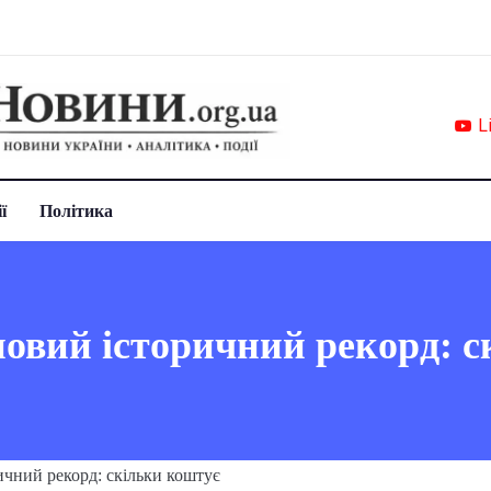
L
ї
Політика
новий історичний рекорд: 