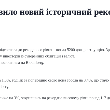
вило новий історичний рек
 підскочила до рекордного рівня – понад 5200 доларів за унцію. З
інвесторів із суверенних облігацій і валют.
 посиланням на Bloomberg.
на 1,3%, тоді як за попередню сесію вона зросла на 3,4%, що ста
mberg.
майже на 3%, закрившись на рекордно високому рівні понад 117 д