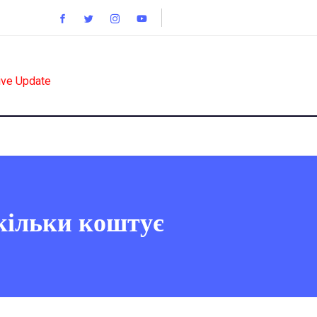
ive Update
скільки коштує