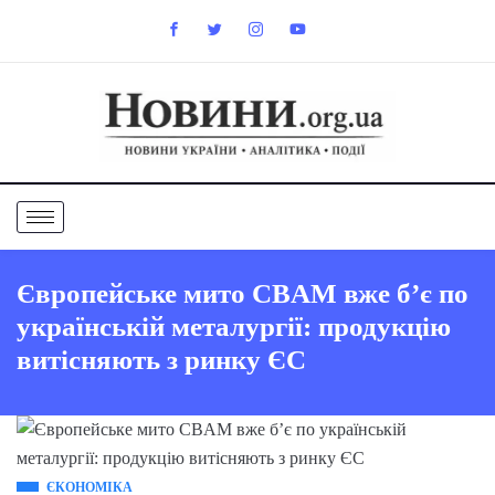
Європейське мито CBAM вже б’є по
українській металургії: продукцію
витісняють з ринку ЄС
ЄКОНОМІКА