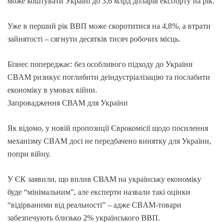
може коштувати Україні до 3,6 млрд доларів експорту на рік.
Уже в перший рік ВВП може скоротитися на 4,8%, а втрати
зайнятості – сягнути десятків тисяч робочих місць.
Бізнес попереджає: без особливого підходу до України
CBAM ризикує поглибити деіндустріалізацію та послабити
економіку в умовах війни.
Запровадження СВАМ для України
Як відомо, у новій пропозиції Єврокомісії щодо посилення
механізму CBAM досі не передбачено винятку для України,
попри війну.
У ЄК заявили, що вплив СВАМ на українську економіку
буде “мінімальним”, але експерти назвали такі оцінки
“відірваними від реальності” – адже CBAM-товари
забезпечують близько 2% українського ВВП.