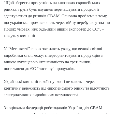
"Щоб зберегти присутність на ключових європейських
ринках, група була змушена перелаштувати процеси й
адаптуватися до ризиків CBAM. Основна проблема в тому,
що українська промисловість через війну перебуває у значно
гірших умовах, ніж будь-який інший експортер до ЄС", –
кажуть у компанії.
У "Метінвесті" також звертають увагу, що великі світові
виробники сталі можуть переорієнтовувати продукцію з
вищою вуглецевою інтенсивністю на треті ринки,
постачаючи до ЄС "чистішу" продукцію.
Українські компанії такої гнучкості не мають – через
критичну залежність від європейського ринку та відсутність
альтернативних виробничих потужностей.
За оцінками Федерації роботодавців України, дія CBAM