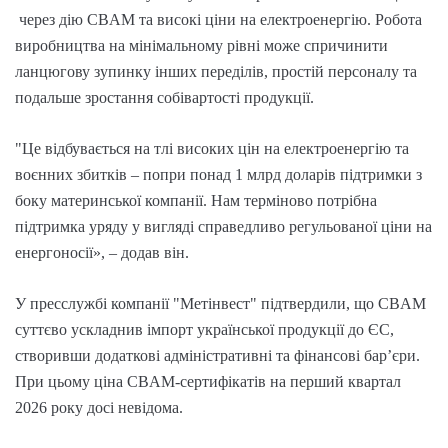
через дію CBAM та високі ціни на електроенергію. Робота
виробництва на мінімальному рівні може спричинити
ланцюгову зупинку інших переділів, простій персоналу та
подальше зростання собівартості продукції.
"Це відбувається на тлі високих цін на електроенергію та
воєнних збитків – попри понад 1 млрд доларів підтримки з
боку материнської компанії. Нам терміново потрібна
підтримка уряду у вигляді справедливо регульованої ціни на
енергоносії», – додав він.
У пресслужбі компанії "Метінвест" підтвердили, що CBAM
суттєво ускладнив імпорт української продукції до ЄС,
створивши додаткові адміністративні та фінансові бар’єри.
При цьому ціна CBAM-сертифікатів на перший квартал
2026 року досі невідома.