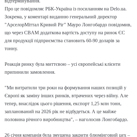
відтермінування.
Про це повідомляє РБК-Україна із посиланням на Delo.ua.
Зокрема, у коментарі виданню генеральний директор
"АрселорМіттал Кривий Ріг" Мауро Лонгобардо повідомив,
що через CBAM додаткова вартість доступу на ринок ЄС
для продукції підприємства становить 60-90 доларів за
тонну.
Реакція ринку була миттєвою – усі європейські клієнти
припинили замовлення.
"Ми витратили три роки на формування наших позицій у
Європі як заміну інших ринків, втрачених через війну. Але
тепер, внаслідок цього рішення, експорт 1,25 млн тонн,
запланований на 2026 рік не відбудеться. А це майже
половина річного виробництва", – наголосив Лонгобардо.
26 січня компанія була змушена закрити блюмінговий цех –