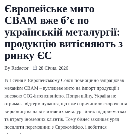
Європейське мито
CBAM вже б’є по
українській металургії:
продукцію витісняють з
ринку ЄС
By
Redactor
28 Січня, 2026
Із 1 січня в Європейському Союзі повноцінно запрацював
механізм CBAM – вуглецеве мито на імпорт продукції з
високою CO2-інтенсивністю. Попри війну, Україна не
отримала відтермінування, що вже спричинило скорочення
виробництва на вітчизняних металургійних підприємствах
та втрату іноземних клієнтів. Тому бізнес закликає уряд
посилити перемовини з Єврокомісією, і добитися