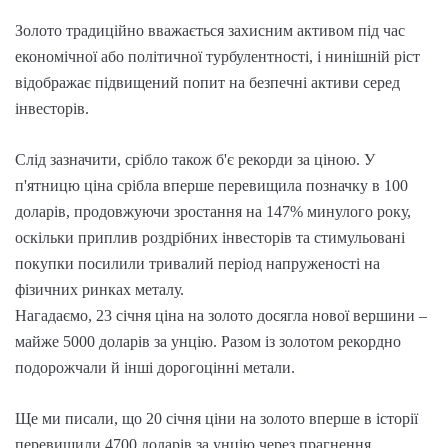
Золото традиційно вважається захисним активом під час
економічної або політичної турбулентності, і нинішній ріст
відображає підвищений попит на безпечні активи серед
інвесторів.
Слід зазначити, срібло також б'є рекорди за ціною. У
п'ятницю ціна срібла вперше перевищила позначку в 100
доларів, продовжуючи зростання на 147% минулого року,
оскільки приплив роздрібних інвесторів та стимульовані
покупки посилили тривалий період напруженості на
фізичних ринках металу.
Нагадаємо, 23 січня ціна на золото досягла нової вершини –
майже 5000 доларів за унцію. Разом із золотом рекордно
подорожчали й інші дорогоцінні метали.
Ще ми писали, що 20 січня ціни на золото вперше в історії
перевищили 4700 доларів за унцію через прагнення