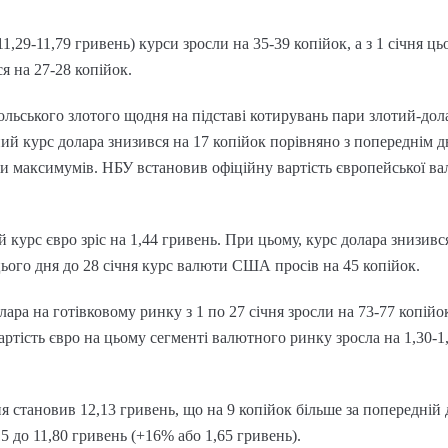
,29-11,79 гривень) курси зросли на 35-39 копійок, а з 1 січня ць
я на 27-28 копійок.
льського злотого щодня на підставі котирувань пари злотий-дол
ий курс долара знизився на 17 копійок порівняно з попереднім дн
и максимумів. НБУ встановив офіційну вартість європейської вал
ий курс євро зріс на 1,44 гривень. При цьому, курс долара знизивс
цього дня до 28 січня курс валюти США просів на 45 копійок.
ара на готівковому ринку з 1 по 27 січня зросли на 73-77 копійок
вартість євро на цьому сегменті валютного ринку зросла на 1,30-1
ня становив 12,13 гривень, що на 9 копійок більше за попередній
15 до 11,80 гривень (+16% або 1,65 гривень).