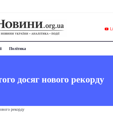
L
ї
Політика
ого досяг нового рекорду