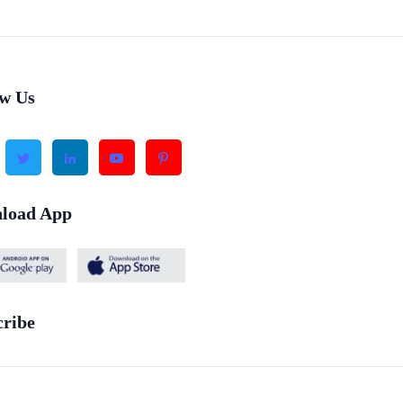
ow Us
load App
cribe