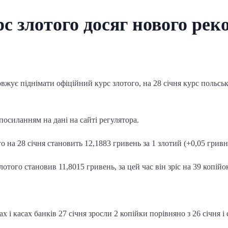
с злотого досяг нового рек
жує піднімати офіційний курс злотого, на 28 січня курс польськ
посиланням на дані на сайті регулятора.
 на 28 січня становить 12,1883 гривень за 1 злотий (+0,05 гривні
отого становив 11,8015 гривень, за цей час він зріс на 39 копійо
 і касах банків 27 січня зросли 2 копійки порівняно з 26 січня і