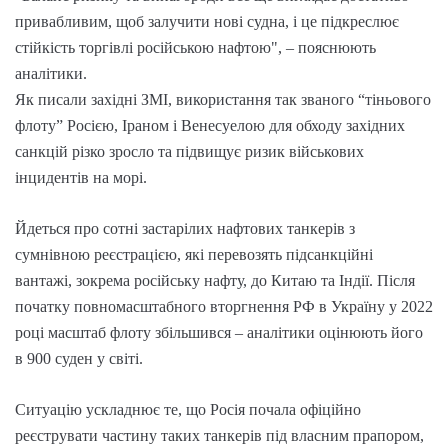
привабливим, щоб залучити нові судна, і це підкреслює
стійкість торгівлі російською нафтою", – пояснюють
аналітики.
Як писали західні ЗМІ, використання так званого “тіньового
флоту” Росією, Іраном і Венесуелою для обходу західних
санкцій різко зросло та підвищує ризик військових
інцидентів на морі.
Йдеться про сотні застарілих нафтових танкерів з
сумнівною реєстрацією, які перевозять підсанкційні
вантажі, зокрема російську нафту, до Китаю та Індії. Після
початку повномасштабного вторгнення РФ в Україну у 2022
році масштаб флоту збільшився – аналітики оцінюють його
в 900 суден у світі.
Ситуацію ускладнює те, що Росія почала офіційно
реєструвати частину таких танкерів під власним прапором,