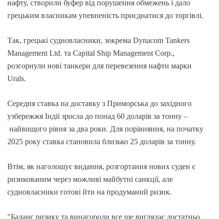
нафту, створили буфер від порушення обмежень і дало
грецьким власникам упевненість приєднатися до торгівлі.
Так, грецькі судновласники, зокрема Dynacom Tankers
Management Ltd. та Capital Ship Management Corp.,
розгорнули нові танкери для перевезення нафти марки
Urals.
Середня ставка на доставку з Приморська до західного
узбережжя Індії зросла до понад 60 доларів за тонну –
найвищого рівня за два роки. Для порівняння, на початку
2025 року ставка становила близько 25 доларів за тонну.
Втім, як наголошує видання, розгортання нових суден є
ризикованим через можливі майбутні санкції, але
судновласники готові йти на продуманий ризик.
"Баланс ризику та винагороди все ще виглядає достатньо