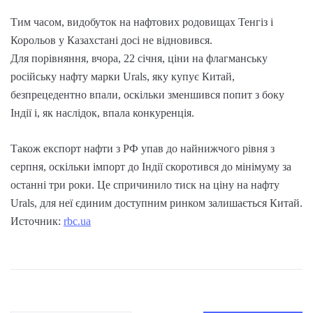
Тим часом, видобуток на нафтових родовищах Тенгіз і
Корольов у Казахстані досі не відновився.
Для порівняння, вчора, 22 січня, ціни на флагманську
російську нафту марки Urals, яку купує Китай,
безпрецедентно впали, оскільки зменшився попит з боку
Індії і, як наслідок, впала конкуренція.
Також експорт нафти з РФ упав до найнижчого рівня з
серпня, оскільки імпорт до Індії скоротився до мінімуму за
останні три роки. Це спричинило тиск на ціну на нафту
Urals, для неї єдиним доступним ринком залишається Китай.
Источник:
rbc.ua