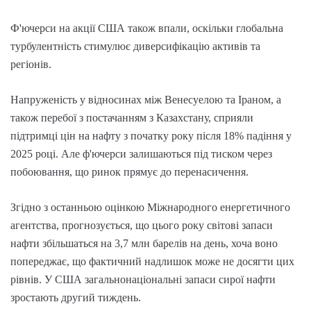
Ф'ючерси на акції США також впали, оскільки глобальна
турбулентність стимулює диверсифікацію активів та
регіонів.
Напруженість у відносинах між Венесуелою та Іраном, а
також перебої з постачанням з Казахстану, сприяли
підтримці цін на нафту з початку року після 18% падіння у
2025 році. Але ф'ючерси залишаються під тиском через
побоювання, що ринок прямує до перенасичення.
Згідно з останньою оцінкою Міжнародного енергетичного
агентства, прогнозується, що цього року світові запаси
нафти збільшаться на 3,7 млн барелів на день, хоча воно
попереджає, що фактичний надлишок може не досягти цих
рівнів. У США загальнонаціональні запаси сирої нафти
зростають другий тиждень.