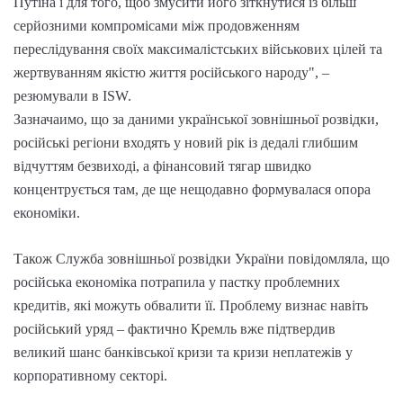
Путіна і для того, щоб змусити його зіткнутися із більш
серйозними компромісами між продовженням
переслідування своїх максималістських військових цілей та
жертвуванням якістю життя російського народу", –
резюмували в ISW.
Зазначаимо, що за даними української зовнішньої розвідки,
російські регіони входять у новий рік із дедалі глибшим
відчуттям безвиході, а фінансовий тягар швидко
концентрується там, де ще нещодавно формувалася опора
економіки.
Також Служба зовнішньої розвідки України повідомляла, що
російська економіка потрапила у пастку проблемних
кредитів, які можуть обвалити її. Проблему визнає навіть
російський уряд – фактично Кремль вже підтвердив
великий шанс банківської кризи та кризи неплатежів у
корпоративному секторі.