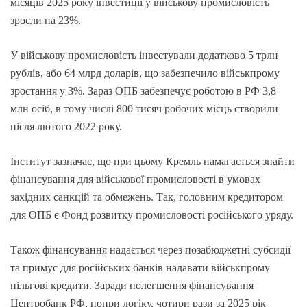
місяців 2025 року інвестиції у військову промисловість
зросли на 23%.
У військову промисловість інвестували додатково 5 трлн
рублів, або 64 млрд доларів, що забезпечило військпрому
зростання у 3%. Зараз ОПБ забезпечує роботою в РФ 3,8
млн осіб, в тому числі 800 тисяч робочих місць створили
після лютого 2022 року.
Інститут зазначає, що при цьому Кремль намагається знайти
фінансування для військової промисловості в умовах
західних санкцій та обмежень. Так, головним кредитором
для ОПБ є Фонд розвитку промисловості російського уряду.
Також фінансування надається через позабюджетні субсидії
та примус для російських банків надавати військпрому
пільгові кредити. Заради полегшення фінансування
Центробанк РФ, попри логіку, чотири рази за 2025 рік