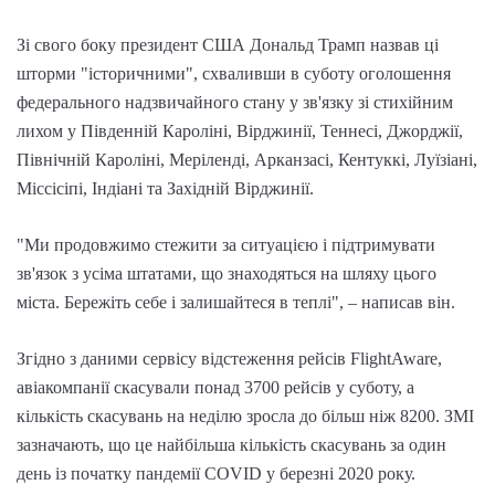
Зі свого боку президент США Дональд Трамп назвав ці
шторми "історичними", схваливши в суботу оголошення
федерального надзвичайного стану у зв'язку зі стихійним
лихом у Південній Кароліні, Вірджинії, Теннесі, Джорджії,
Північній Кароліні, Меріленді, Арканзасі, Кентуккі, Луїзіані,
Міссісіпі, Індіані та Західній Вірджинії.
"Ми продовжимо стежити за ситуацією і підтримувати
зв'язок з усіма штатами, що знаходяться на шляху цього
міста. Бережіть себе і залишайтеся в теплі", – написав він.
Згідно з даними сервісу відстеження рейсів FlightAware,
авіакомпанії скасували понад 3700 рейсів у суботу, а
кількість скасувань на неділю зросла до більш ніж 8200. ЗМІ
зазначають, що це найбільша кількість скасувань за один
день із початку пандемії COVID у березні 2020 року.