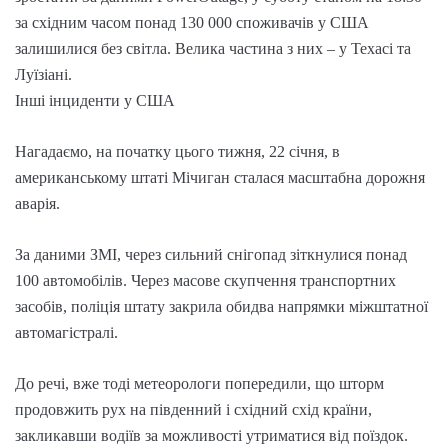
за східним часом понад 130 000 споживачів у США
залишилися без світла. Велика частина з них – у Техасі та
Луїзіані.
Інші інциденти у США
Нагадаємо, на початку цього тижня, 22 січня, в
американському штаті Мічиган сталася масштабна дорожня
аварія.
За даними ЗМІ, через сильний снігопад зіткнулися понад
100 автомобілів. Через масове скупчення транспортних
засобів, поліція штату закрила обидва напрямки міжштатної
автомагістралі.
До речі, вже тоді метеорологи попередили, що шторм
продовжить рух на південний і східний схід країни,
закликавши водіїв за можливості утриматися від поїздок.