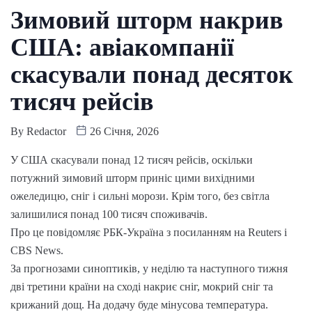
Зимовий шторм накрив
США: авіакомпанії
скасували понад десяток
тисяч рейсів
By
Redactor
26 Січня, 2026
У США скасували понад 12 тисяч рейсів, оскільки
потужний зимовий шторм приніс цими вихідними
ожеледицю, сніг і сильні морози. Крім того, без світла
залишилися понад 100 тисяч споживачів.
Про це повідомляє РБК-Україна з посиланням на Reuters і
CBS News.
За прогнозами синоптиків, у неділю та наступного тижня
дві третини країни на сході накриє сніг, мокрий сніг та
крижаний дощ. На додачу буде мінусова температура.