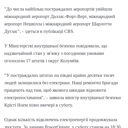
"До числа найбільш постраждалих аеропортів увійшли
міжнародний аеропорт Даллас-Форт-Верт, міжнародний
аеропорт Нешвілла і міжнародний аеропорт Шарлотти
Дуглас", – ідеться в публікації CBS.
У Міністерстві внутрішньої безпеки повідомили, що
надзвичайний стан у зв'язку з погодними умовами
оголосили 17 штатів і округ Колумбія.
"У постраждалих штатах на півдні країни десятки тисяч
людей залишилися без електрики. Наші ремонтні бригади
працюють над тим, щоб якомога швидше відновити
електропостачання", – заявила міністр внутрішньої безпеки
Крісті Ноем пізно ввечері в суботу.
Однак кількість відключень електроенергії продовжувала
зростати. За даними PowerOutage, у суботу станом на 18:30