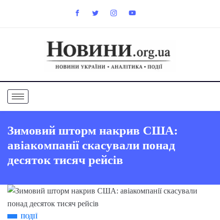
Зимовий шторм накрив США:
авіакомпанії скасували понад
десяток тисяч рейсів
ПОДІЇ