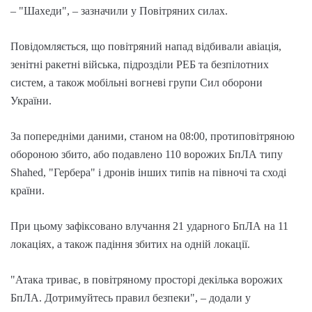
– "Шахеди", – зазначили у Повітряних силах.
Повідомляється, що повітряний напад відбивали авіація,
зенітні ракетні війська, підрозділи РЕБ та безпілотних
систем, а також мобільні вогневі групи Сил оборони
України.
За попередніми даними, станом на 08:00, протиповітряною
обороною збито, або подавлено 110 ворожих БпЛА типу
Shahed, "Гербера" і дронів інших типів на півночі та сході
країни.
При цьому зафіксовано влучання 21 ударного БпЛА на 11
локаціях, а також падіння збитих на одній локації.
"Атака триває, в повітряному просторі декілька ворожих
БпЛА. Дотримуйтесь правил безпеки", – додали у