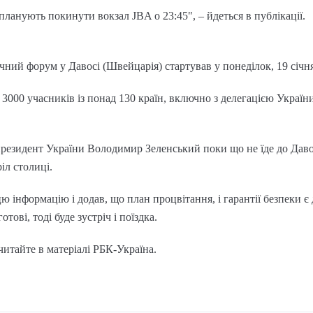
планують покинути вокзал JBA о 23:45", – йдеться в публікації.
ний форум у Давосі (Швейцарія) стартував у понеділок, 19 січня,
 3000 учасників із понад 130 країн, включно з делегацією України
 президент України Володимир Зеленський поки що не їде до Давос
іл столиці.
цю інформацію і додав, що план процвітання, і гарантії безпеки
тові, тоді буде зустріч і поїздка.
читайте в матеріалі РБК-Україна.