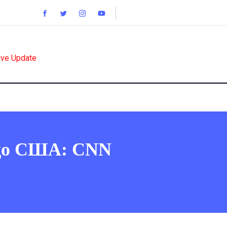
ive Update
я до США: CNN