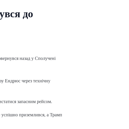
увся до
овернувся назад у Сполучені
азу Ендрюс через технічну
ристатися запасним рейсом.
e успішно приземлився, а Трамп