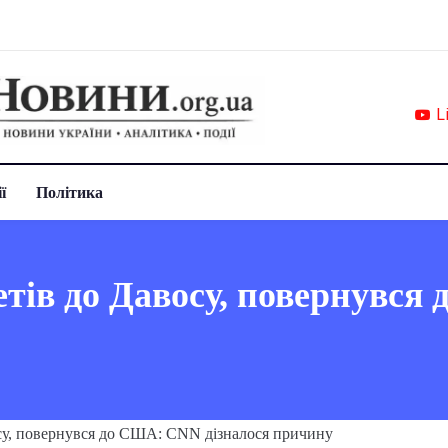
L
ї
Політика
етів до Давосу, повернувс