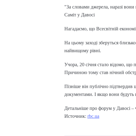
"За словами джерела, наразі вони 
Саміт у Давосі
Нагадаємо, що Всесвітній економіч
На цьому заході зберуться близько
найвищому рівні.
Учора, 20 січня стало відомо, що
Причиною тому став нічний обстр
Пізніше він публічно підтвердив 
документами. І якщо вони будуть го
Детальніше про форум у Давосі – 
Источник:
rbc.ua