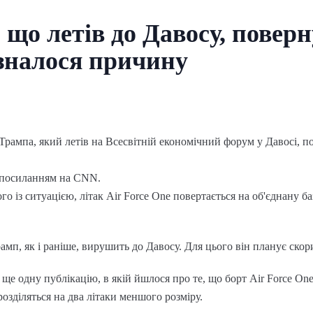
 що летів до Давосу, поверн
налося причину
ампа, який летів на Всесвітній економічний форум у Давосі, п
 посиланням на CNN.
о із ситуацією, літак Air Force One повертається на об'єднану б
амп, як і раніше, вирушить до Давосу. Для цього він планує ско
ще одну публікацію, в якій йшлося про те, що борт Air Force On
розділяться на два літаки меншого розміру.