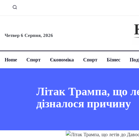
Четвер 6 Серпня, 2026
Home
Спорт
Єкономіка
Спорт
Бізнес
Поді
Літак Трампа, що л
дізналося причину