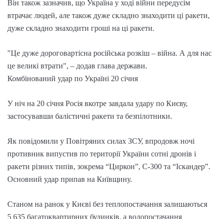
Він також зазначив, що Україна у ході війни передусім
втрачає людей, але також дуже складно знаходити ці ракети,
дуже складно знаходити гроші на ці ракети.
"Це дуже дороговартісна російська розкіш – війна. А для нас
це великі втрати", – додав глава держави.
Комбінований удар по Україні 20 січня
У ніч на 20 січня Росія вкотре завдала удару по Києву,
застосувавши балістичні ракети та безпілотники.
Як повідомили у Повітряних силах ЗСУ, впродовж ночі
противник випустив по території України сотні дронів і
ракети різних типів, зокрема “Циркон”, С-300 та “Іскандер”.
Основний удар припав на Київщину.
Станом на ранок у Києві без теплопостачання залишаються
5 635 багатоквартирних будинків, а водопостачання