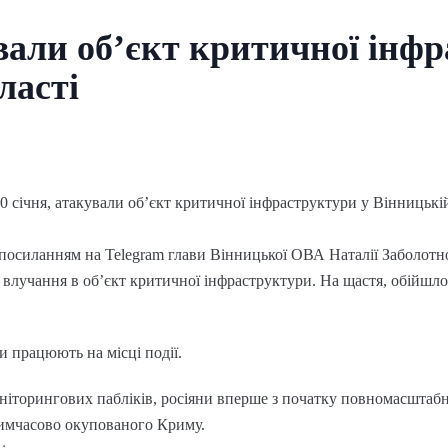
вали обʼєкт критичної інф
ласті
 20 січня, атакували обʼєкт критичної інфраструктури у Вінницькі
посиланням на Telegram глави Вінницької ОВА Наталії Заболотно
є влучання в обʼєкт критичної інфраструктури. На щастя, обійшло
би працюють на місці події.
оніторингових пабліків, росіяни вперше з початку повномасштаб
тимчасово окупованого Криму.