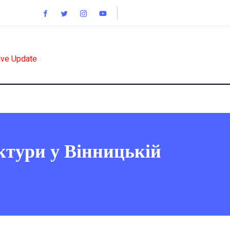
ive Update
ктури у Вінницькій