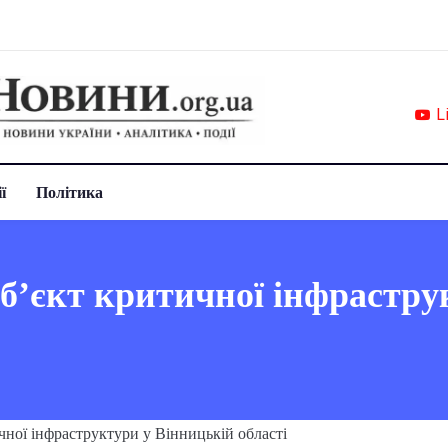
L
ї
Політика
обʼєкт критичної інфрастру