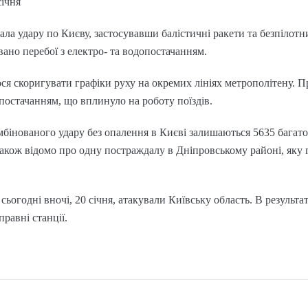
січня
вдала удару по Києву, застосувавши балістичні ракети та безпілот
вано перебої з електро- та водопостачанням.
лося скоригувати графіки руху на окремих лініях метрополітену.
опостачанням, що вплинуло на роботу поїздів.
мбінованого удару без опалення в Києві залишаються 5635 багато
Також відомо про одну постраждалу в Дніпровському районі, яку г
сьогодні вночі, 20 січня, атакували Київську область. В результа
равні станції.