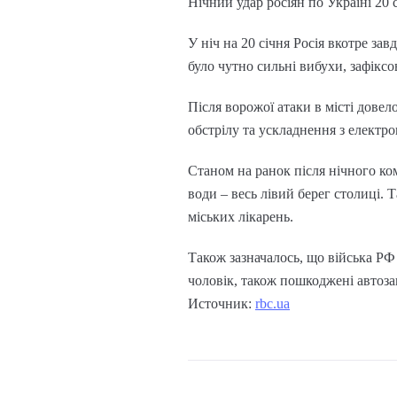
Нічний удар росіян по Україні 20 
У ніч на 20 січня Росія вкотре за
було чутно сильні вибухи, зафіксо
Після ворожої атаки в місті дове
обстрілу та ускладнення з електр
Станом на ранок після нічного ко
води – весь лівий берег столиці. 
міських лікарень.
Також зазначалось, що війська РФ 
чоловік, також пошкоджені автозап
Источник:
rbc.ua