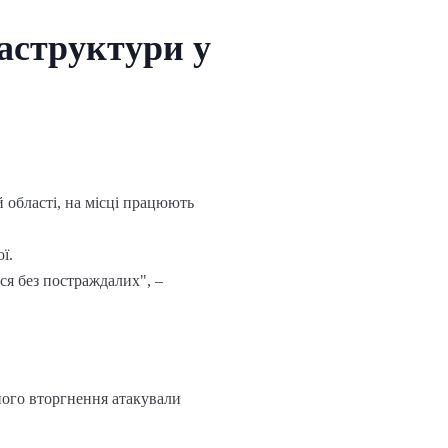
раструктури у
й області, на місці працюють
ї.
ся без постраждалих", –
ного вторгнення атакували