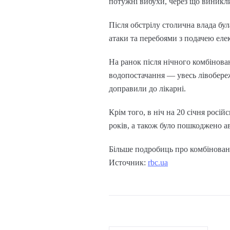
потужні вибухи, через що виникл
Після обстрілу столична влада бул
атаки та перебоями з подачею елек
На ранок після нічного комбінова
водопостачання — увесь лівобере
доправили до лікарні.
Крім того, в ніч на 20 січня росій
років, а також було пошкоджено ав
Більше подробиць про комбінований
Источник:
rbc.ua