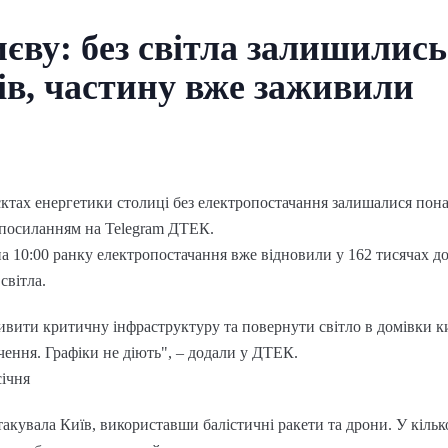
єву: без світла залишились
ів, частину вже заживили
єктах енергетики столиці без електропостачання залишалися пона
 посиланням на Telegram ДТЕК.
на 10:00 ранку електропостачання вже відновили у 162 тисячах до
світла.
вити критичну інфраструктуру та повернути світло в домівки к
чення. Графіки не діють", – додали у ДТЕК.
січня
атакувала Київ, використавши балістичні ракети та дрони. У кіль