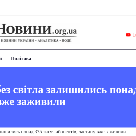
L
ї
Політика
ез світла залишились пона
 вже заживили