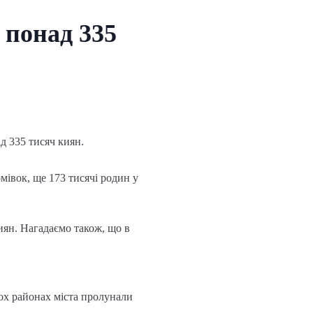
 понад 335
д 335 тисяч киян.
мівок, ще 173 тисячі родин у
иян. Нагадаємо також, що в
кох районах міста пролунали