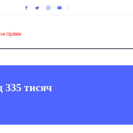
ive Update
д 335 тисяч