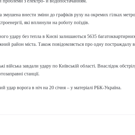
и проблеми з електро- й водопостачанням.
а змушена внести зміни до графіків руху на окремих гілках метро
троенергії, які вплинули на роботу поїздів.
ного удару без тепла в Києві залишаються 5635 багатоквартирних 
жний район міста. Також повідомляється про одну постраждалу в
ські війська завдали удару по Київській області. Внаслідок обстрі
тозаправні станції.
 удар ворога в ніч на 20 січня – у матеріалі РБК-Україна.