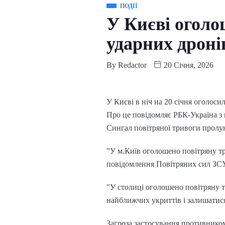
ПОДІЇ
У Києві оголо
ударних дроні
By
Redactor
20 Січня, 2026
У Києві в ніч на 20 січня оголоси
Про це повідомляє РБК-Україна з
Сингал повітряної тривоги пролун
"У м.Київ оголошено повітряну тр
повідомлення Повітряних сил ЗС
"У столиці оголошено повітряну 
найближчих укриттів і залишатис
Загроза застосування противником