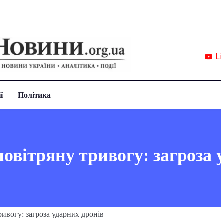
L
ї
Політика
овітряну тривогу: загроза 