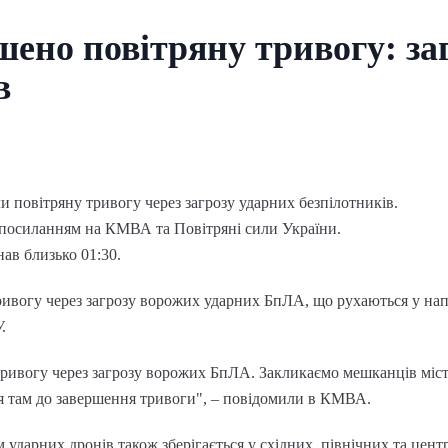
шено повітряну тривогу: за
в
ли повітряну тривогу через загрозу ударних безпілотників.
 посиланням на КМВА та Повітряні сили України.
ав близько 01:30.
ивогу через загрозу ворожих ударних БпЛА, що рухаються у напря
У.
тривогу через загрозу ворожих БпЛА. Закликаємо мешканців міс
я там до завершення тривоги", – повідомили в КМВА.
 ударних дронів також зберігається у східних, північних та цент