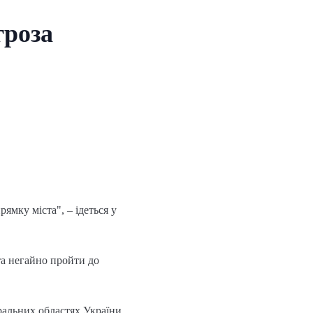
гроза
мку міста", – ідеться у
та негайно пройти до
ральних областях України.