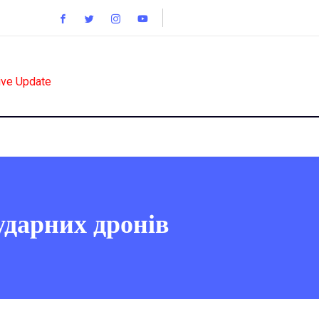
ive Update
ударних дронів