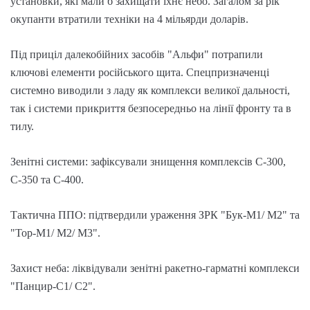
установки, які мали б захищати їхнє небо. Загалом за рік
окупанти втратили техніки на 4 мільярди доларів.
Під приціл далекобійних засобів "Альфи" потрапили
ключові елементи російського щита. Спецпризначенці
системно виводили з ладу як комплекси великої дальності,
так і системи прикриття безпосередньо на лінії фронту та в
тилу.
Зенітні системи: зафіксували знищення комплексів С-300,
С-350 та С-400.
Тактична ППО: підтвердили ураження ЗРК "Бук-М1/ М2" та
"Тор-М1/ М2/ М3".
Захист неба: ліквідували зенітні ракетно-гарматні комплекси
"Панцир-С1/ С2".