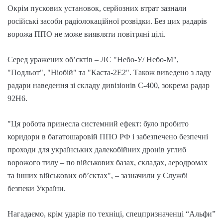
Окрім пускових установок, серйозних втрат зазнали
російські засоби радіолокаційної розвідки. Без цих радарів
ворожа ППО не може виявляти повітряні цілі.
Серед уражених об’єктів – ЛС "Небо-У/ Небо-М",
"Подльот", "Ніобій" та "Каста-2Е2". Також виведено з ладу
радари наведення зі складу дивізіонів С-400, зокрема радар
92Н6.
"Ця робота принесла системний ефект: було пробито
коридори в багатошаровій ППО РФ і забезпечено безпечні
проходи для українських далекобійних дронів углиб
ворожого тилу – по військових базах, складах, аеродромах
та інших військових об’єктах", – зазначили у Службі
безпеки України.
Нагадаємо, крім ударів по техніці, спецпризначенці “Альфи”