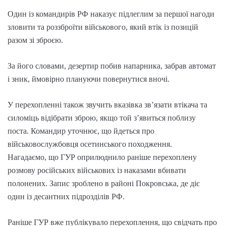
Один із командирів РФ наказує підлеглим за першої нагоди
зловити та роззброїти військового, який втік із позицій
разом зі зброєю.
За його словами, дезертир побив напарника, забрав автомат
і зник, ймовірно плануючи повернутися вночі.
У перехопленні також звучить вказівка зв’язати втікача та
силоміць відібрати зброю, якщо той з’явиться поблизу
поста. Командир уточнює, що йдеться про
військовослужбовця осетинського походження.
Нагадаємо, що ГУР оприлюднило раніше перехоплену
розмову російських військових із наказами вбивати
полонених. Запис зроблено в районі Покровська, де діє
один із десантних підрозділів РФ.
Раніше ГУР вже публікувало перехоплення, що свідчать про