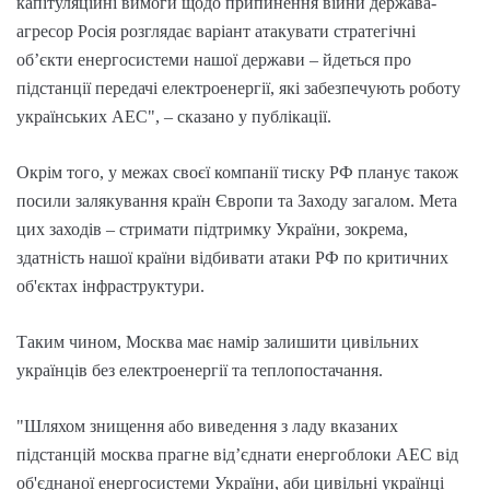
капітуляційні вимоги щодо припинення війни держава-
агресор Росія розглядає варіант атакувати стратегічні
об’єкти енергосистеми нашої держави – йдеться про
підстанції передачі електроенергії, які забезпечують роботу
українських АЕС", – сказано у публікації.
Окрім того, у межах своєї компанії тиску РФ планує також
посили залякування країн Європи та Заходу загалом. Мета
цих заходів – стримати підтримку України, зокрема,
здатність нашої країни відбивати атаки РФ по критичних
об'єктах інфраструктури.
Таким чином, Москва має намір залишити цивільних
українців без електроенергії та теплопостачання.
"Шляхом знищення або виведення з ладу вказаних
підстанцій москва прагне від’єднати енергоблоки АЕС від
об'єднаної енергосистеми України, аби цивільні українці