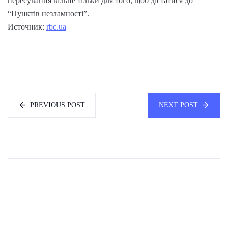
пересування вільне тільки для того, щоб дістатися до
“Пунктів незламності”.
Источник:
rbc.ua
PREVIOUS POST
NEXT POST