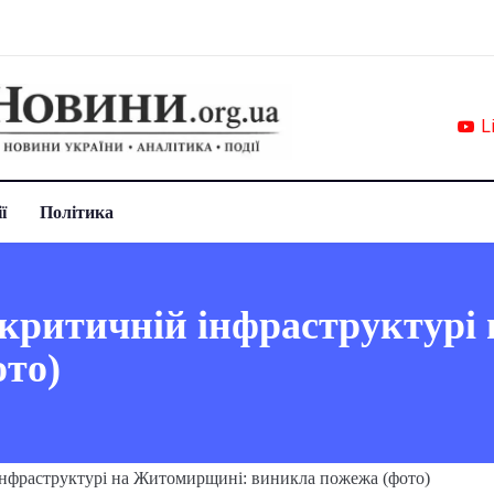
L
ї
Політика
 критичній інфраструктур
то)