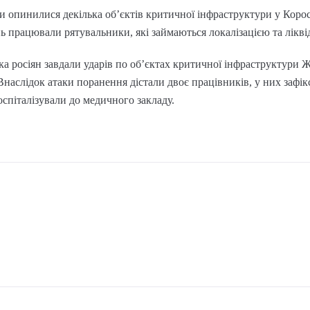
ами опинилися декілька об’єктів критичної інфраструктури у Коро
нь працювали рятувальники, які займаються локалізацією та лікв
ська росіян завдали ударів по об’єктах критичної інфраструктури 
наслідок атаки поранення дістали двоє працівників, у них зафік
оспіталізували до медичного закладу.