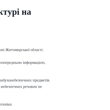
ктурі на
оні Житомирської області.
 попередньою інформацією,
вибухонебезпечних предметів.
 небезпечних речовин не
техніки.