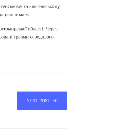
стенському та Звягельському
ідацією пожеж
Житомирської області. Через
совані травми середнього
NEXT POST