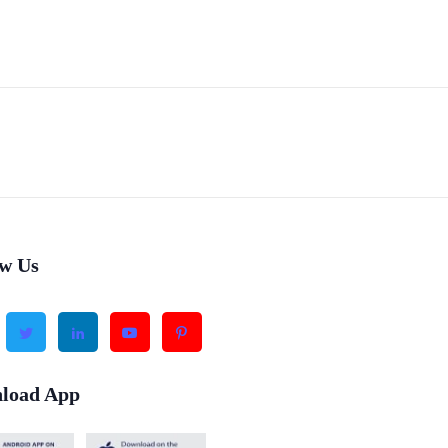
ow Us
load App