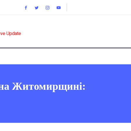
ive Update
і на Житомирщині: