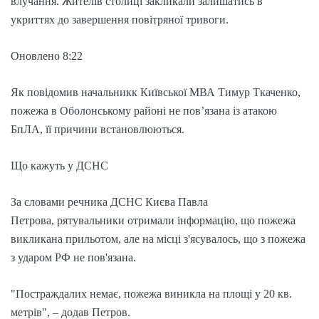
влучання. Жителів столиці закликали залишатись в
укриттях до завершення повітряної тривоги.
Оновлено 8:22
Як повідомив начальникк Київської МВА Тимур Ткаченко,
пожежа в Оболонському районі не повʼязана із атакою
БпЛА, її причини встановлюються.
Що кажуть у ДСНС
За словами речника ДСНС Києва Павла
Петрова, рятувальники отримали інформацію, що пожежа
викликана прильотом, але на місці з'ясувалось, що з пожежа
з ударом РФ не пов'язана.
"Постраждалих немає, пожежа виникла на площі у 20 кв.
метрів", – додав Петров.