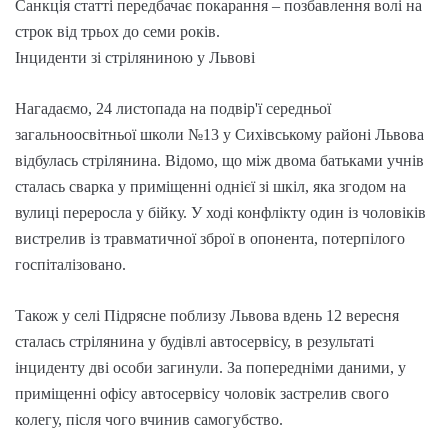
Санкція статті передбачає покарання – позбавлення волі на
строк від трьох до семи років.
Інциденти зі стріляниною у Львові
Нагадаємо, 24 листопада на подвір'ї середньої
загальноосвітньої школи №13 у Сихівському районі Львова
відбулась стрілянина. Відомо, що між двома батьками учнів
сталась сварка у приміщенні однієї зі шкіл, яка згодом на
вулиці переросла у бійку. У ході конфлікту один із чоловіків
вистрелив із травматичної зброї в опонента, потерпілого
госпіталізовано.
Також у селі Підрясне поблизу Львова вдень 12 вересня
сталась стрілянина у будівлі автосервісу, в результаті
інциденту дві особи загинули. За попередніми даними, у
приміщенні офісу автосервісу чоловік застрелив свого
колегу, після чого вчинив самогубство.