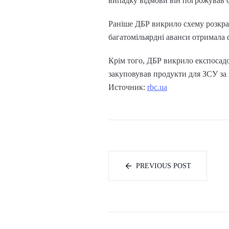
випадку відмови він погрожував 
Раніше ДБР викрило схему розкра
багатомільярдні аванси отримала 
Крім того, ДБР викрило експосадо
закуповував продукти для ЗСУ за
Источник:
rbc.ua
PREVIOUS POST