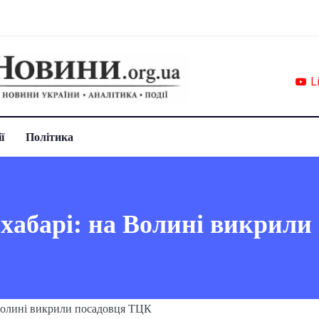
L
ї
Політика
а хабарі: на Волині викрил