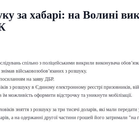
уку за хабарі: на Волині ви
К
лідувань спільно з поліцейськими викрили виконувача обов’язк
і знімав військовозобов’язаних з розшуку.
посиланням на заяву ДБР.
віків з розшуку в Єдиному електронному реєстрі призовників, ві
в їм можливість оформити відстрочку та уникнути мобілізації.
віків зняття з розшуку за три тисячі доларів, які мали передати 
ларів, а на одержанні другої частини грошей його затримали "на 