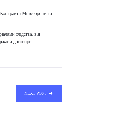
. Контракти Міноборони та
.
іалами слідства, він
ержави договори.
NEXT POST