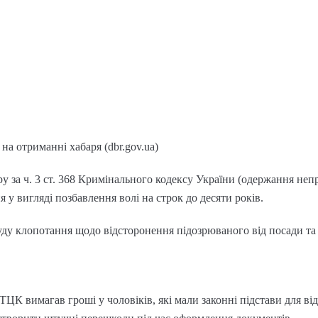
а отриманні хабаря (dbr.gov.ua)
у за ч. 3 ст. 368 Кримінального кодексу України (одержання не
у вигляді позбавлення волі на строк до десяти років.
суду клопотання щодо відсторонення підозрюваного від посади т
ЦК вимагав гроші у чоловіків, які мали законні підстави для відс