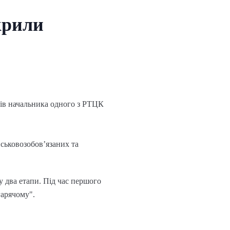
крили
ів начальника одного з РТЦК
йськовозобов’язаних та
у два етапи. Під час першого
гарячому".