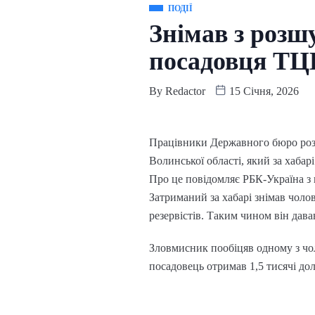
ПОДІЇ
Знімав з розш
посадовця ТЦ
By
Redactor
15 Січня, 2026
Працівники Державного бюро розс
Волинської області, який за хабар
Про це повідомляє РБК-Україна з 
Затриманий за хабарі знімав чоло
резервістів. Таким чином він дава
Зловмисник пообіцяв одному з чоло
посадовець отримав 1,5 тисячі до