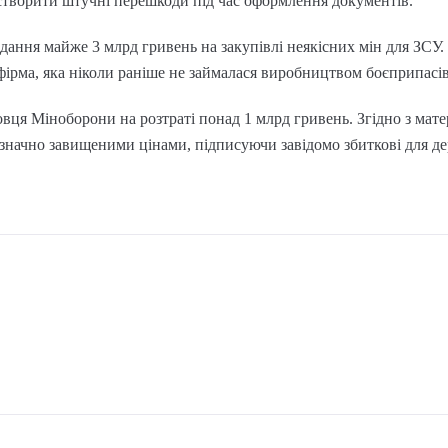
створити штучні перешкоди під час оформлення документів.
дання майже 3 млрд гривень на закупівлі неякісних мін для ЗСУ
фірма, яка ніколи раніше не займалася виробництвом боєприпасів
вця Міноборони на розтраті понад 1 млрд гривень. Згідно з матер
 значно завищеними цінами, підписуючи завідомо збиткові для д