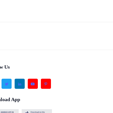
ow Us
load App