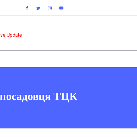
ive Update
и посадовця ТЦК