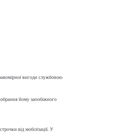
правомірної вигоди службовою
а обрання йому запобіжного
трочки від мобілізації. У