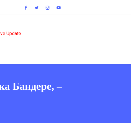
ive Update
а Бандере, –