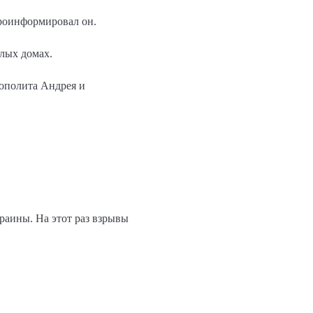
проинформировал он.
илых домах.
ополита Андрея и
раины. На этот раз взрывы