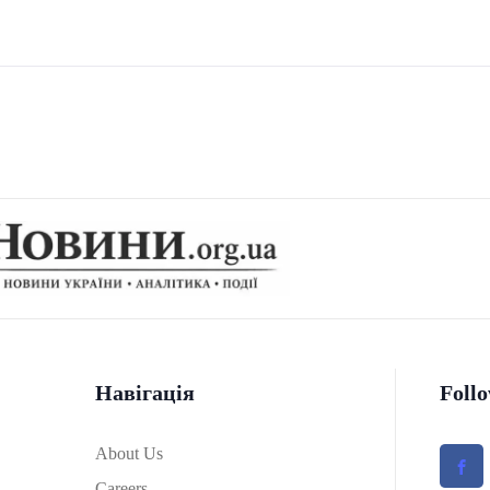
Навігація
Foll
About Us
Careers