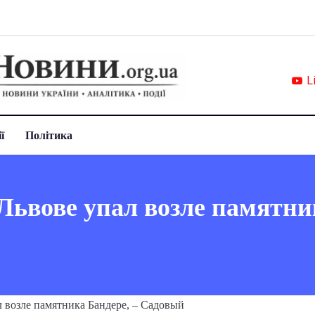
L
ї
Політика
Львове упал возле памятник