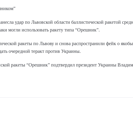
шником”
нанесла удар по Львовской области баллистической ракетой сред
таки могли использовать ракету типа “Орешник”.
ической ракеты по Львову и снова распространили фейк о якобы
ать очередной теракт против Украины.
ской ракеты “Орешник” подтвердил президент Украины Владим