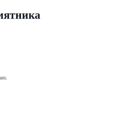
амятника
am.