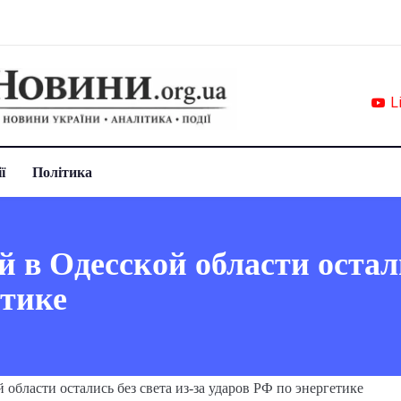
L
ї
Політика
 в Одесской области остали
етике