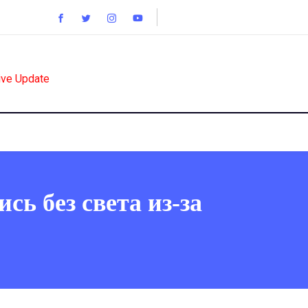
ive Update
сь без света из-за