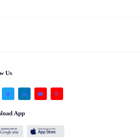
ow Us
load App