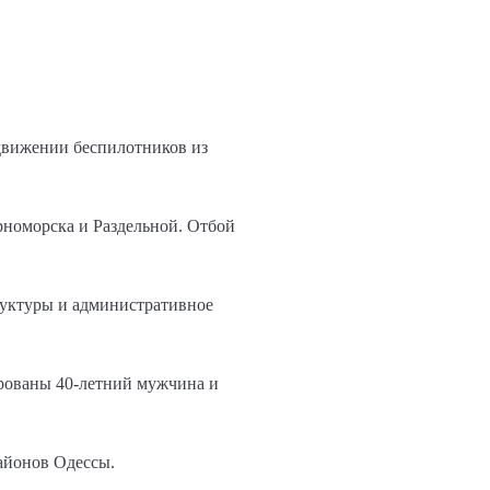
 движении беспилотников из
рноморска и Раздельной. Отбой
руктуры и административное
ированы 40-летний мужчина и
айонов Одессы.