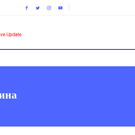
ive Update
ина