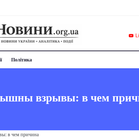
L
ї
Політика
лышны взрывы: в чем прич