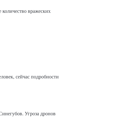
е количество вражеских
еловек, сейчас подробности
Синегубов. Угроза дронов