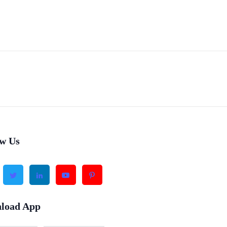
ow Us
load App