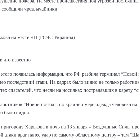
тушение пожара. На месте происшествия под угрозой постоянны
– сообщили чрезвычайники.
ькова на месте ЧП (ГСЧС Украины)
: что известно
о этого появилась информация, что РФ разбила терминал “Новой
део последствий атаки. На кадрах было видно не только работн
тех спасателей, что несли на носилках пострадавших в карету “с
 работников “Новой почты”: по крайней мере одежда человека на
ко было видно.
 пригороду Харькова в ночь на 13 января – Воздушные Силы пр
ой атаки враг нанес удар по самому областному центру – там “Ш