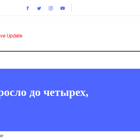
ive Update
осло до четырех,