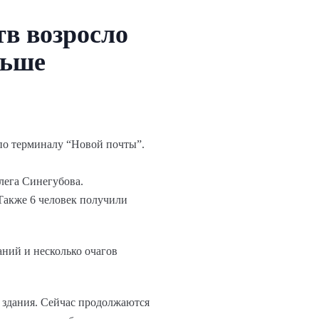
в возросло
льше
 по терминалу “Новой почты”.
лега Синегубова.
 Также 6 человек получили
ний и несколько очагов
 здания. Сейчас продолжаются