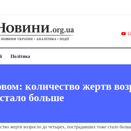
L
ї
Політика
вом: количество жертв возр
стало больше