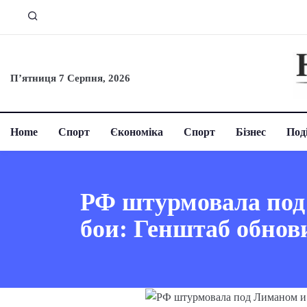
П’ятниця 7 Серпня, 2026
Home
Спорт
Єкономіка
Спорт
Бізнес
Поді
РФ штурмовала под
бои: Генштаб обнов