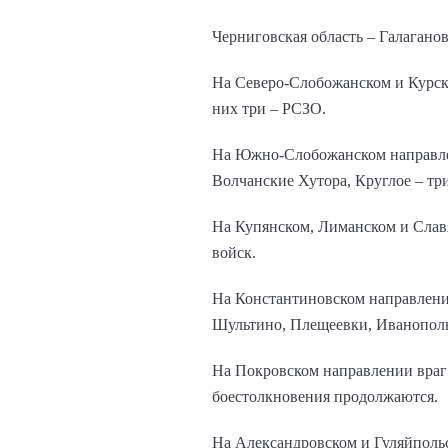
Черниговская область – Галагано
На Северо-Слобожанском и Курско
них три – РСЗО.
На Южно-Слобожанском направлен
Волчанские Хутора, Круглое – тр
На Купянском, Лиманском и Слав
войск.
На Константиновском направлении
Шультино, Плещеевки, Иванополь
На Покровском направлении враг 
боестолкновения продолжаются.
На Александровском и Гуляйпольс