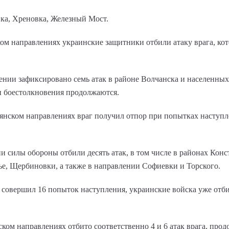
вка, Хреновка, Железный Мост.
м направлениях украинские защитники отбили атаку врага, кот
ии зафиксировано семь атак в районе Волчанска и населенных
и боестолкновения продолжаются.
янском направлениях враг получил отпор при попытках наступл
 силы обороны отбили десять атак, в том числе в районах Кон
е, Щербиновки, а также в направлении Софиевки и Торского.
совершил 16 попыток наступления, украинские войска уже отбил
ком направлениях отбито соответственно 4 и 6 атак врага, прод