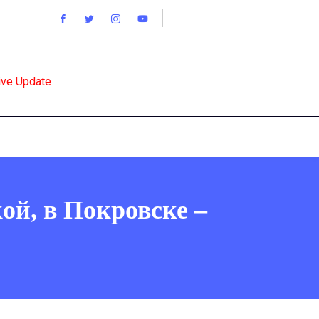
ive Update
й, в Покровске –