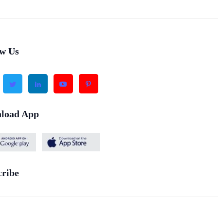
ow Us
load App
cribe