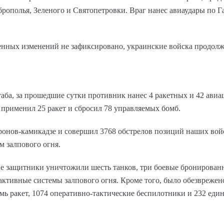
рополья, Зеленого и Святопетровки. Враг нанес авиаудары по Г
нных изменений не зафиксировано, украинские войска продолж
ба, за прошедшие сутки противник нанес 4 ракетных и 42 авиа
применил 25 ракет и сбросил 78 управляемых бомб.
дронов-камикадзе и совершил 3768 обстрелов позиций наших вой
м залпового огня.
ие защитники уничтожили шесть танков, три боевые бронирова
активные системы залпового огня. Кроме того, было обезврежено
мь ракет, 1074 оперативно-тактические беспилотники и 232 ед