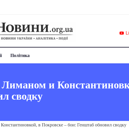
L
ї
Політика
 Лиманом и Константиновко
ил сводку