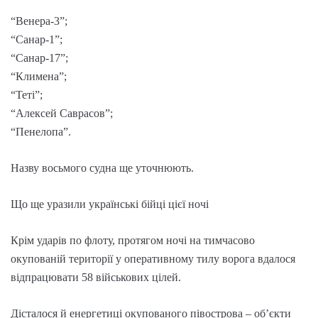
“Венера-3”;
“Санар-1”;
“Санар-17”;
“Климена”;
“Теті”;
“Алексей Саврасов”;
“Пенелопа”.
Назву восьмого судна ще уточнюють.
Що ще уразили українські бійці цієї ночі
Крім ударів по флоту, протягом ночі на тимчасово
окупованій території у оперативному тилу ворога вдалося
відпрацювати 58 військових цілей.
Дісталося й енергетиці окупованого півострова – об’єкти