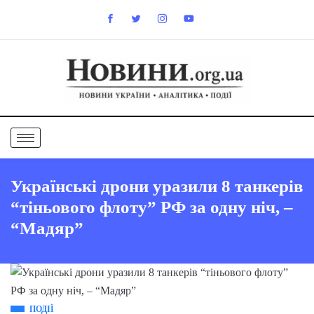
Українські дрони уразили 8 танкерів
“тіньового флоту” РФ за одну ніч, –
“Мадяр”
ПОДІЇ