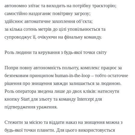
автономно злітає та виходить на потрібну траєкторію;
самостійно наздоганяє повітряну загрозу;
здійснює автоматичне захоплення об’єкта;
за кілька сотень метрів до цілі уповільнюється та
супроводжує її, очікуючи на фінальну команду.
Роль людини та керування з будь-якої точки світу
Попри повну автономність польоту, комплекс працює за
безпековим принципом human-in-the-loop – тобто остаточне
рішення про знищення завжди залишається за людиною.
Роль оператора зведена лише до двох кліків: натиснути
кнопку Start для зльоту та команду Intercept для
підтвердження ураження.
Стежити за місією та віддати наказ на знищення можна з
будь-якої точки планети. Для цього використовується