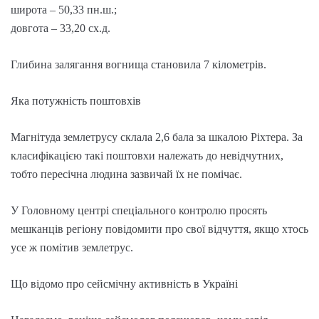
широта – 50,33 пн.ш.;
довгота – 33,20 сх.д.
Глибина залягання вогнища становила 7 кілометрів.
Яка потужність поштовхів
Магнітуда землетрусу склала 2,6 бала за шкалою Ріхтера. За
класифікацією такі поштовхи належать до невідчутних,
тобто пересічна людина зазвичай їх не помічає.
У Головному центрі спеціального контролю просять
мешканців регіону повідомити про свої відчуття, якщо хтось
усе ж помітив землетрус.
Що відомо про сейсмічну активність в Україні