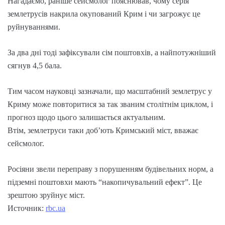
Нагадаємо, раніше сейсмолог пояснював, чому серія
землетрусів накрила окупований Крим і чи загрожує це
руйнуваннями.
За два дні тоді зафіксували сім поштовхів, а найпотужніший
сягнув 4,5 бала.
Тим часом науковці зазначали, що масштабний землетрус у
Криму може повторитися за так званим столітнім циклом, і
прогноз щодо цього залишається актуальним.
Втім, землетруси таки доб’ють Кримський міст, вважає
сейсмолог.
Росіяни звели переправу з порушенням будівельних норм, а
підземні поштовхи мають “накопичувальний ефект”. Це
зрештою зруйнує міст.
Источник:
rbc.ua