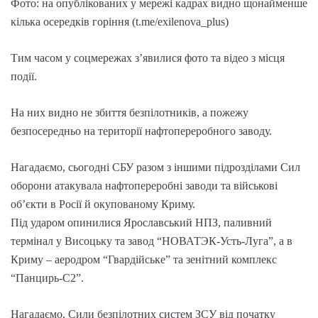
Фото: на опублікованих у мережі кадрах видно щонайменше
кілька осередків горіння (t.me/exilenova_plus)
Тим часом у соцмережах з’явилися фото та відео з місця
події.
На них видно не збиття безпілотників, а пожежу
безпосередньо на території нафтопереробного заводу.
Нагадаємо, сьогодні СБУ разом з іншими підрозділами Сил
оборони атакувала нафтопереробні заводи та військові
об’єкти в Росії й окупованому Криму.
Під ударом опинилися Ярославський НПЗ, паливний
термінал у Висоцьку та завод “НОВАТЭК-Усть-Луга”, а в
Криму – аеродром “Гвардійське” та зенітний комплекс
“Панцирь-С2”.
Нагадаємо, Сили безпілотних систем ЗСУ від початку