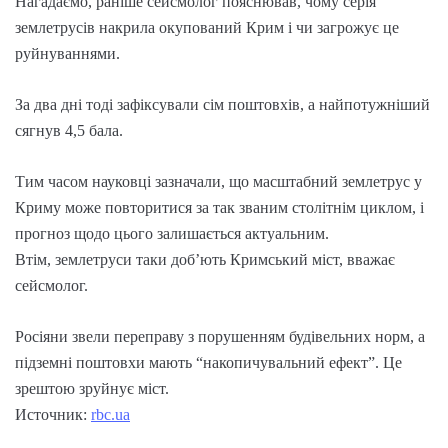
Нагадаємо, раніше сейсмолог пояснював, чому серія
землетрусів накрила окупований Крим і чи загрожує це
руйнуваннями.
За два дні тоді зафіксували сім поштовхів, а найпотужніший
сягнув 4,5 бала.
Тим часом науковці зазначали, що масштабний землетрус у
Криму може повторитися за так званим столітнім циклом, і
прогноз щодо цього залишається актуальним.
Втім, землетруси таки доб’ють Кримський міст, вважає
сейсмолог.
Росіяни звели переправу з порушенням будівельних норм, а
підземні поштовхи мають “накопичувальний ефект”. Це
зрештою зруйнує міст.
Источник:
rbc.ua