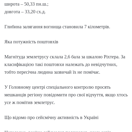
широта – 50,33 пн.ш.;
довгота – 33,20 сх.д.
Глибина залягання вогнища становила 7 кілометрів.
Яка потужність поштовхів
Магнітуда землетрусу склала 2,6 бала за шкалою Ріхтера. За
класифікацією такі поштовхи належать до невідчутних,
тобто пересічна людина зазвичай їх не помічає.
У Головному центрі спеціального контролю просять
мешканців регіону повідомити про свої відчуття, якщо хтось
усе ж помітив землетрус.
Що відомо про сейсмічну активність в Україні