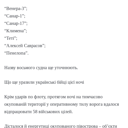
“Венера-3”;
“Санар-1”;
“Санар-17”;
“Климена”;
“Теті”;
“Алексей Саврасов”;
“Пенелопа”.
Назву восьмого судна ще уточнюють.
Що ще уразили українські бійці цієї ночі
Крім ударів по флоту, протягом ночі на тимчасово
окупованій території у оперативному тилу ворога вдалося
відпрацювати 58 військових цілей.
Дісталося й енергетиці окупованого півострова – об’єкти