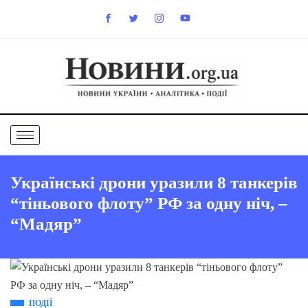
Українські дрони уразили 8 танкерів
“тіньового флоту” РФ за одну ніч, –
“Мадяр”
ПОДІЇ