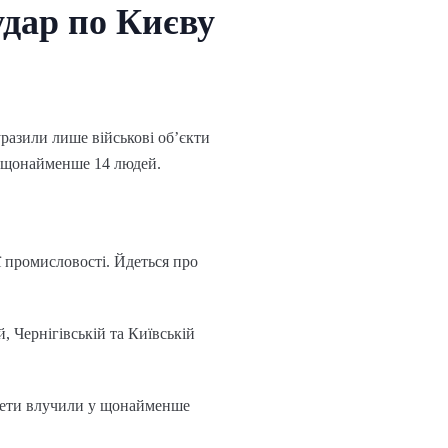
удар по Києву
разили лише військові об’єкти
тя щонайменше 14 людей.
ї промисловості. Йдеться про
 Чернігівській та Київській
ракети влучили у щонайменше