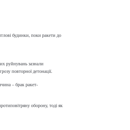
тлові будинки, поки ракети до
ьших руйнувань зазнали
розу повторної детонації.
ичина – брак ракет-
протиповітряну оборону, тоді як