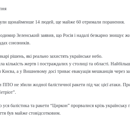
пня
инули щонайменше 14 людей, ще майже 60 отримали поранення.
димир Зеленський заявив, що Росія і надалі безкарно знищує жи
адах союзників.
арі рішень, які реально захистять українське небо.
сла кількість жертв і постраждалих у столиці та області. Найбіл
Києва, а у Вишневому досі триває евакуація мешканців через заг
 ППО не збили жодної балістичної ракети під час цієї атаки. Пр
етріот”.
 уся балістика та ракети “Циркон” прорвалися крізь українську 
иття був майже стовідсотковим.