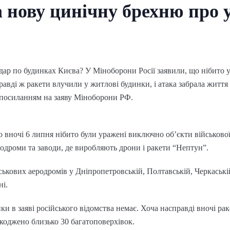
а нову цинічну брехню про 
дар по будинках Києва? У Міноборони Росії заявили, що нібито у
справді ж ракети влучили у житлові будинки, і атака забрала жит
 посиланням на заяву Міноборони РФ.
о вночі 6 липня нібито були уражені виключно об’єкти військово
родроми та заводи, де виробляють дрони і ракети “Нептун”.
кових аеродромів у Дніпропетровській, Полтавській, Черкаській,
ні.
ки в заяві російського відомства немає. Хоча насправді вночі 
коджено близько 30 багатоповерхівок.