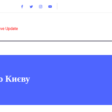
ive Update
о Києву