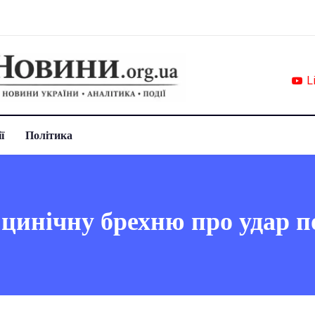
L
ї
Політика
 цинічну брехню про удар п