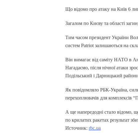
Що відомо про атаку на Київ 6 ли
Загалом по Києву та області заг
Тим часом президент України Воло
систем Patriot залишаються на скл
Він вимагає від саміту НАТО в Анк
Нагадаємо, після нічної атаки зро
Подільський і Дарницький райони 
Як повідомляло РБК-Україна, сили
перехоплювачів для комплексів “П
А ще напередодні стало відомо, що
по крилатих ракетах результат зб
Источник:
rbc.ua