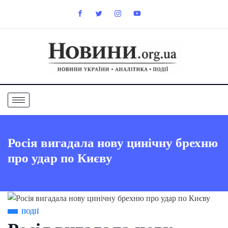
Росія вигадала нову цинічну брехню
про удар по Києву
ПОДІЇ