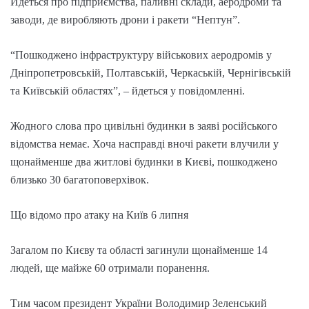
Йдеться про підприємства, паливні склади, аеродроми та
заводи, де виробляють дрони і ракети “Нептун”.
“Пошкоджено інфраструктуру військових аеродромів у
Дніпропетровській, Полтавській, Черкаській, Чернігівській
та Київській областях”, – йдеться у повідомленні.
Жодного слова про цивільні будинки в заяві російського
відомства немає. Хоча насправді вночі ракети влучили у
щонайменше два житлові будинки в Києві, пошкоджено
близько 30 багатоповерхівок.
Що відомо про атаку на Київ 6 липня
Загалом по Києву та області загинули щонайменше 14
людей, ще майже 60 отримали поранення.
Тим часом президент України Володимир Зеленський