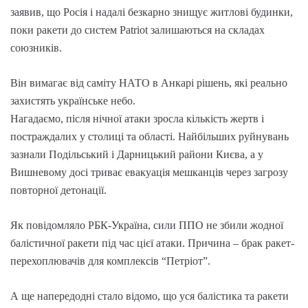
заявив, що Росія і надалі безкарно знищує житлові будинки,
поки ракети до систем Patriot залишаються на складах
союзників.
Він вимагає від саміту НАТО в Анкарі рішень, які реально
захистять українське небо.
Нагадаємо, після нічної атаки зросла кількість жертв і
постраждалих у столиці та області. Найбільших руйнувань
зазнали Подільський і Дарницький райони Києва, а у
Вишневому досі триває евакуація мешканців через загрозу
повторної детонації.
Як повідомляло РБК-Україна, сили ППО не збили жодної
балістичної ракети під час цієї атаки. Причина – брак ракет-
перехоплювачів для комплексів “Петріот”.
А ще напередодні стало відомо, що уся балістика та ракети