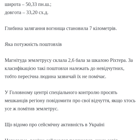
широта – 50,33 пн.ш.;
довгота – 33,20 сх.д.
Глибина залягання вогнища становила 7 кілометрів.
Яка потужність поштовхів
Магнітуда землетрусу склала 2,6 бала за шкалою Ріхтера. За
класифікацією такі поштовхи належать до невідчутних,
тобто пересічна людина зазвичай їх не помічає.
У Головному центрі спеціального контролю просять
мешканців регіону повідомити про свої відчуття, якщо хтось
усе ж помітив землетрус.
Що відомо про сейсмічну активність в Україні