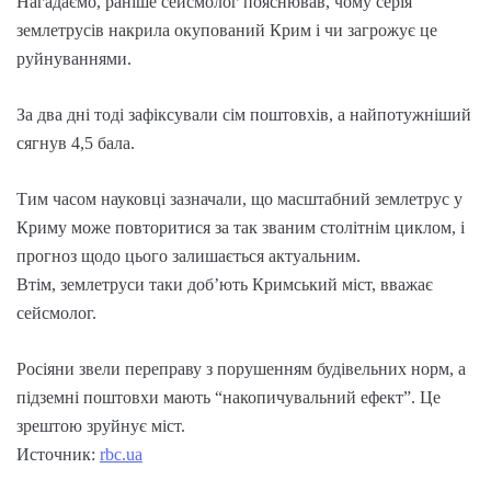
Нагадаємо, раніше сейсмолог пояснював, чому серія
землетрусів накрила окупований Крим і чи загрожує це
руйнуваннями.
За два дні тоді зафіксували сім поштовхів, а найпотужніший
сягнув 4,5 бала.
Тим часом науковці зазначали, що масштабний землетрус у
Криму може повторитися за так званим столітнім циклом, і
прогноз щодо цього залишається актуальним.
Втім, землетруси таки доб’ють Кримський міст, вважає
сейсмолог.
Росіяни звели переправу з порушенням будівельних норм, а
підземні поштовхи мають “накопичувальний ефект”. Це
зрештою зруйнує міст.
Источник:
rbc.ua