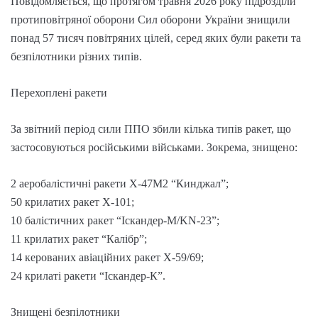
Повідомляється, що протягом травня 2026 року підрозділи
протиповітряної оборони Сил оборони України знищили
понад 57 тисяч повітряних цілей, серед яких були ракети та
безпілотники різних типів.
Перехоплені ракети
За звітний період сили ППО збили кілька типів ракет, що
застосовуються російськими військами. Зокрема, знищено:
2 аеробалістичні ракети Х-47М2 “Кинджал”;
50 крилатих ракет Х-101;
10 балістичних ракет “Іскандер-М/KN-23”;
11 крилатих ракет “Калібр”;
14 керованих авіаційних ракет Х-59/69;
24 крилаті ракети “Іскандер-К”.
Знищені безпілотники