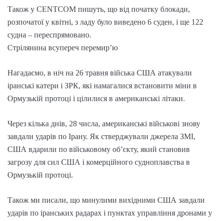
Також у CENTCOM пишуть, що від початку блокади,
розпочатої у квітні, з ладу було виведено 6 суден, і ще 122
судна – переспрямовано.
Стрілянина всупереч перемир’ю
Нагадаємо, в ніч на 26 травня війська США атакували
іранські катери і ЗРК, які намагалися встановити міни в
Ормузькій протоці і цілилися в американські літаки.
Через кілька днів, 28 числа, американські військові знову
завдали ударів по Ірану. Як стверджували джерела ЗМІ,
США вдарили по військовому об’єкту, який становив
загрозу для сил США і комерційного судноплавства в
Ормузькій протоці.
Також ми писали, що минулими вихідними США завдали
ударів по іранських радарах і пунктах управління дронами у