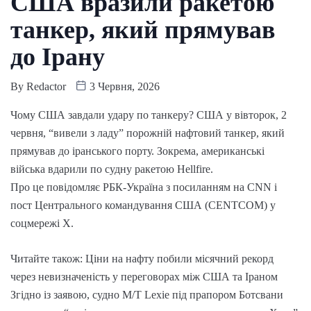
США вразили ракетою
танкер, який прямував
до Ірану
By
Redactor
3 Червня, 2026
Чому США завдали удару по танкеру? США у вівторок, 2
червня, “вивели з ладу” порожній нафтовий танкер, який
прямував до іранського порту. Зокрема, американські
війська вдарили по судну ракетою Hellfire.
Про це повідомляє РБК-Україна з посиланням на CNN і
пост Центрального командування США (CENTCOM) у
соцмережі Х.
Читайте також: Ціни на нафту побили місячний рекорд
через невизначеність у переговорах між США та Іраном
Згідно із заявою, судно M/T Lexie під прапором Ботсвани