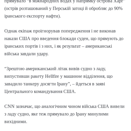
прямувало “в міжнародних водах у напрямку острова Харг”
(острів розташований у Перській затоці й обробляє до 90%
іранського експорту нафти).
Однак екіпаж проігнорував попередження і не виконав
накази США про введення блокади суден, що прямують до
іранських портів і з них, і як результат – американські
війська завдали удару.
“Зрештою американський літак вивів судно з ладу,
випустивши ракету Hellfire у машинне відділення, що
завадило танкеру досягти Ірану”, – йдеться в заяві
Центрального командування США.
CNN зазначає, що аналогічним чином війська США вивели
з ладу судно, яке теж прямувало до Ірану минулими
вихідними.