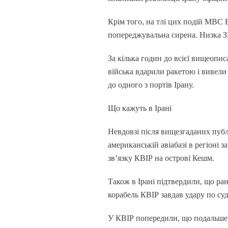
Крім того, на тлі цих подій МВС 
попереджувальна сирена. Низка ЗМІ
За кілька годин до всієї вищеоп
війська вдарили ракетою і вивели
до одного з портів Ірану.
Що кажуть в Ірані
Невдовзі після вищезгаданих пуб
американській авіабазі в регіоні з
зв’язку КВІР на острові Кешм.
Також в Ірані підтвердили, що ра
корабель КВІР завдав удару по су
У КВІР попередили, що подальше в