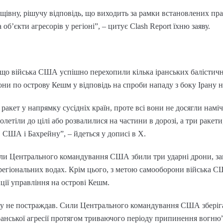
ищівну, рішучу відповідь, що виходить за рамки встановлених пра
об’єкти агресорів у регіоні”, – цитує Clash Report їхню заяву.
 війська США успішно перехопили кілька іранських балістичних
они по острову Кешм у відповідь на спроби нападу з боку Ірану н
 ракет у напрямку сусідніх країн, проте всі вони не досягли наміч
олетіли до цілі або розвалилися на частини в дорозі, а три ракет
США і Бахрейну”, – йдеться у дописі в Х.
или Центрального командування США збили три ударні дрони, за
 регіональних водах. Крім цього, з метою самооборони війська С
нції управління на острові Кешм.
лу не постраждав. Сили Центрального командування США зберіга
іранської агресії протягом триваючого періоду припинення вог