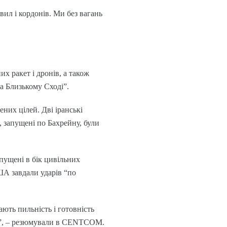
вил і кордонів. Ми без вагань
 ракет і дронів, а також
а Близькому Сході”.
ених цілей. Дві іранські
и, запущені по Бахрейну, були
пущені в бік цивільних
ША завдали ударів “по
ють пильність і готовність
ню”, – резюмували в CENTCOM.