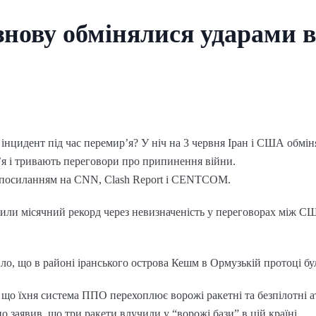
нову обмінялися ударами в
нцидент під час перемир’я? У ніч на 3 червня Іран і США обмі
’я і тривають переговори про припинення війни.
 посиланням на CNN, Clash Report і CENTCOM.
били місячний рекорд через невизначеність у переговорах між С
ило, що в районі іранського острова Кешм в Ормузькій протоці бу
 що їхня система ППО перехоплює ворожі ракетні та безпілотні а
но заявив, що три ракети влучили у “ворожі бази” в цій країні.