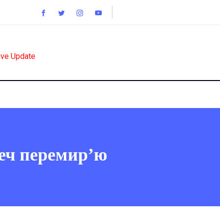
ive Update
реч перемир’ю