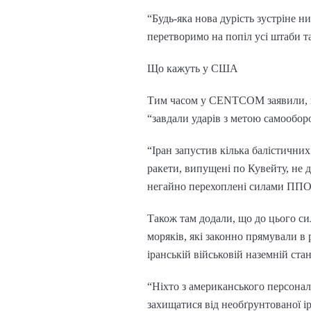
“Будь-яка нова дурість зустріне н
перетворимо на попіл усі штаби та 
Що кажуть у США
Тим часом у CENTCOM заявили, що
“завдали ударів з метою самообор
“Іран запустив кілька балістичних
ракети, випущені по Кувейту, не д
негайно перехоплені силами ППО 
Також там додали, що до цього с
моряків, які законно прямували в
іранській військовій наземній ста
“Ніхто з американського персона
захищатися від необґрунтованої 