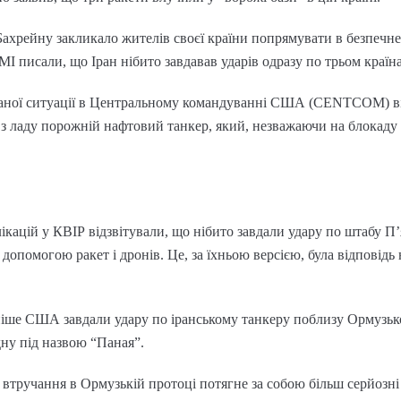
Бахрейну закликало жителів своєї країни попрямувати в безпечне
 писали, що Іран нібито завдавав ударів одразу по трьом країна
исаної ситуації в Центральному командуванні США (CENTCOM) ві
 з ладу порожній нафтовий танкер, який, незважаючи на блокаду
лікацій у КВІР відзвітували, що нібито завдали удару по штабу
а допомогою ракет і дронів. Це, за їхньою версією, була відповідь
ніше США завдали удару по іранському танкеру поблизу Ормузької
дну під назвою “Паная”.
тручання в Ормузькій протоці потягне за собою більш серйозні 