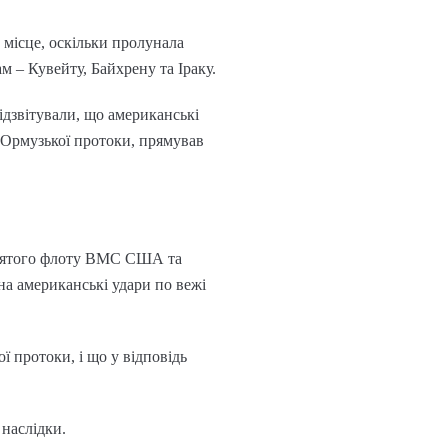
 місце, оскільки пролунала
м – Кувейту, Байхрену та Іраку.
дзвітували, що американські
 Ормузької протоки, прямував
 П’ятого флоту ВМС США та
 на американські удари по вежі
 протоки, і що у відповідь
наслідки.