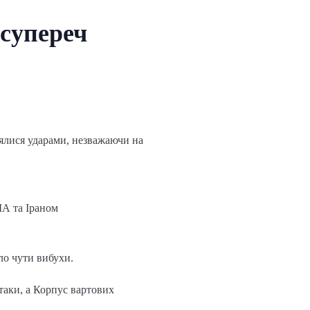
супереч
нялися ударами, незважаючи на
ША та Іраном
ло чути вибухи.
таки, а Корпус вартових