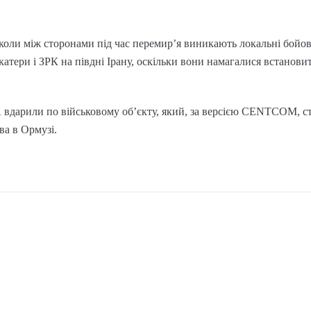
коли між сторонами під час перемир’я виникають локальні бойові
катери і ЗРК на півдні Ірану, оскільки вони намагалися встанови
 вдарили по військовому об’єкту, який, за версією CENTCOM, ст
ва в Ормузі.