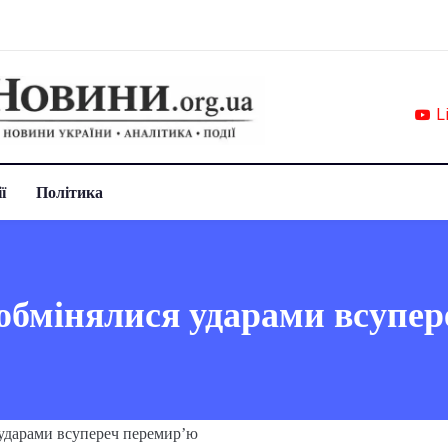
L
ї
Політика
обмінялися ударами всупе