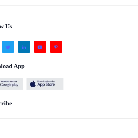
ow Us
load App
cribe