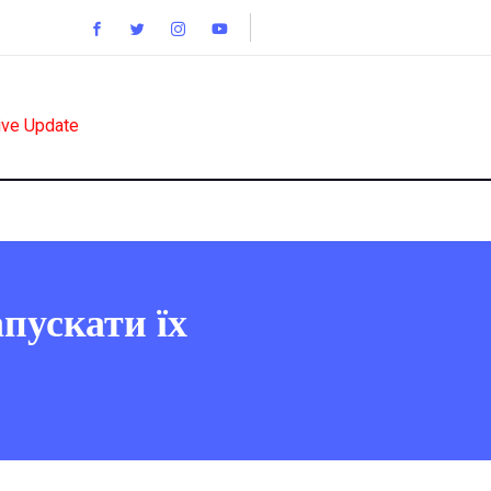
ive Update
пускати їх