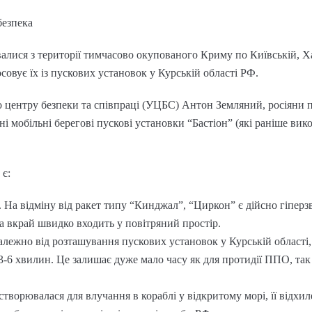
безпека
алися з території тимчасово окупованого Криму по Київській, Х
осовує їх із пускових установок у Курській області РФ.
о центру безпеки та співпраці (УЦБС) Антон Земляний, росіяни
і мобільні берегові пускові установки “Бастіон” (які раніше вик
є:
 На відміну від ракет типу “Кинджал”, “Циркон” є дійсно гіпер
 вкрай швидко входить у повітряний простір.
алежно від розташування пускових установок у Курській області, 
3-6 хвилин. Це залишає дуже мало часу як для протидії ППО, так
створювалася для влучання в кораблі у відкритому морі, її відхиле