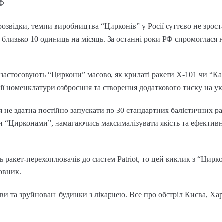
РФ
озвідки, темпи виробництва “Цирконів” у Росії суттєво не зрост
близько 10 одиниць на місяць. За останні роки РФ спромоглася 
 застосовують “Циркони” масово, як крилаті ракети Х-101 чи “Кал
ії номенклатури озброєння та створення додаткового тиску на у
ія не здатна постійно запускати по 30 стандартних балістичних р
и “Цирконами”, намагаючись максималізувати якість та ефективн
ть ракет-перехоплювачів до систем Patriot, то цей виклик з “Цир
овник.
ви та зруйновані будинки з лікарнею. Все про обстріл Києва, Хар