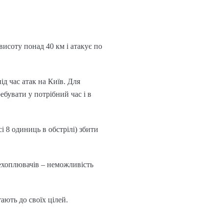
висоту понад 40 км і атакує по
д час атак на Київ. Для
бувати у потрібний час і в
і 8 одиниць в обстрілі) збити
ехоплювачів – неможливість
ають до своїх цілей.