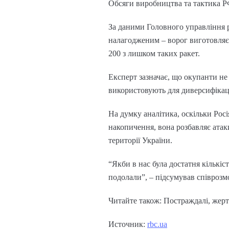
Обсяги виробництва та тактика 
За даними Головного управління р
налагодженим – ворог виготовляє 
200 з лишком таких ракет.
Експерт зазначає, що окупанти не
використовують для диверсифікац
На думку аналітика, оскільки Рос
накопичення, вона розбавляє атак
території України.
“Якби в нас була достатня кількіс
подолали”, – підсумував співрозм
Читайте також: Постраждалі, жерт
Источник:
rbc.ua