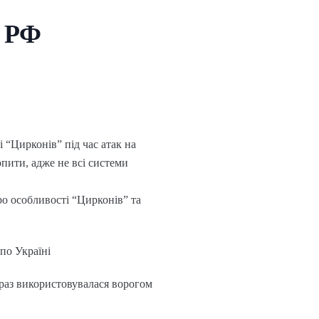
е РФ
і “Цирконів” під час атак на
опити, адже не всі системи
ро особливості “Цирконів” та
по Україні
 раз використовувалася ворогом