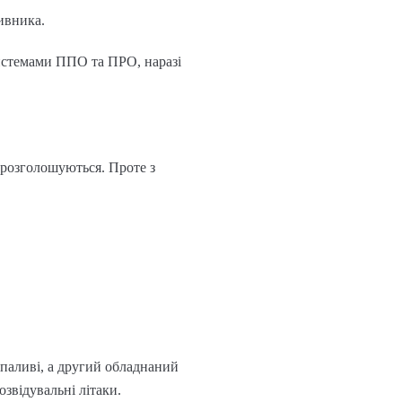
ивника.
системами ППО та ПРО, наразі
е розголошуються. Проте з
паливі, а другий обладнаний
звідувальні літаки.