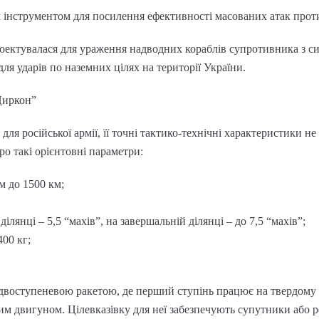
м інструментом для посилення ефективності масованих атак прот
роектувалася для ураження надводних кораблів супротивника з 
для ударів по наземних цілях на території України.
Циркон”
для російської армії, її точні тактико-технічні характеристики н
ро такі орієнтовні параметри:
м до 1500 км;
лянці – 5,5 “махів”, на завершальній ділянці – до 7,5 “махів”;
400 кг;
двоступеневою ракетою, де перший ступінь працює на твердому 
 двигуном. Цілевказівку для неї забезпечують супутники або ро