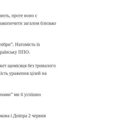
ають, проте воно є
накопичити загалом близько
ібри”. Натомість їх
країнську ППО.
акет щомісяця без тривалого
ість ураження цілей на
конами” ми б успішно
кова і Дніпра 2 червня