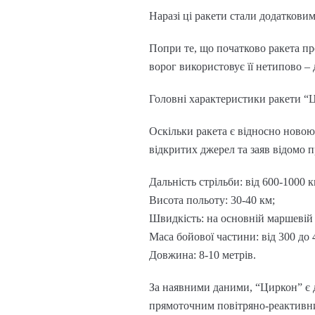
Наразі ці ракети стали додаткови
Попри те, що початково ракета п
ворог використовує її нетипово – 
Головні характеристики ракети “
Оскільки ракета є відносно новою 
відкритих джерел та заяв відомо п
Дальність стрільби: від 600-1000 к
Висота польоту: 30-40 км;
Швидкість: на основній маршевій ді
Маса бойової частини: від 300 до 
Довжина: 8-10 метрів.
За наявними даними, “Циркон” є 
прямоточним повітряно-реактивним