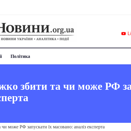
L
ї
Політика
ко збити та чи може РФ за
сперта