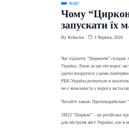
ПОДІЇ
Чому “Циркон
запускати їх м
By
Redactor
3 Червня, 2026
Час підльоту “Цирконів” складає л
Україну. Лише за цю ніч ворог зас
здатні впоратися з цими повітрян
РБК-Україна розпитало в аналітик
чи є можливість у ворога застосов
Читайте також: Протикорабельні “
3М22 “Циркон” – це російська про
для обстрілів міст України, але в 