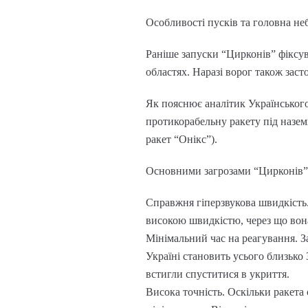
Особливості пусків та головна не
Раніше запуски “Цирконів” фіксув
областях. Наразі ворог також заст
Як пояснює аналітик Українськог
протикорабельну ракету під наземн
ракет “Онікс”).
Основними загрозами “Цирконів” 
Справжня гіперзвукова швидкість.
високою швидкістю, через що вона
Мінімальний час на реагування. З
Україні становить усього близько 
встигли спуститися в укриття.
Висока точність. Оскільки ракета 