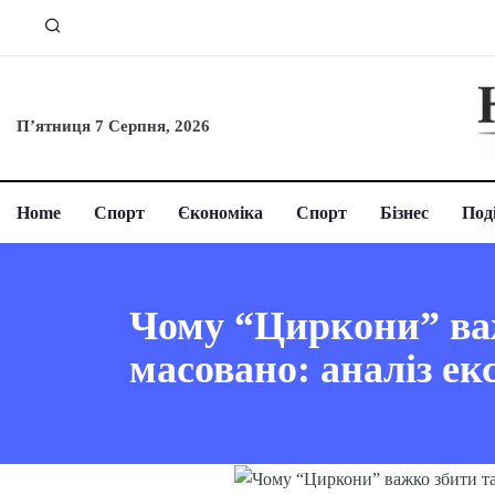
П’ятниця 7 Серпня, 2026
Home
Спорт
Єкономіка
Спорт
Бізнес
Поді
Чому “Циркони” важ
масовано: аналіз ек