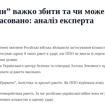
и” важко збити та чи мож
асовано: аналіз експерта
ічені хвилини Російські війська збільшили застосування кількост
тосував одразу 8 таких ракет в ударі, але ППО не змогла їх перех
ими цілями.
а Українського центру безпеки та співпраці Антона Земляного п
увати ці ракети масовано.
Циркони”, балістика та крилаті ракети. Як ППО відбивала атаку 
тикорабельна ракета. За час російсько-української війни вона не
менших кількостях в одному ударі.