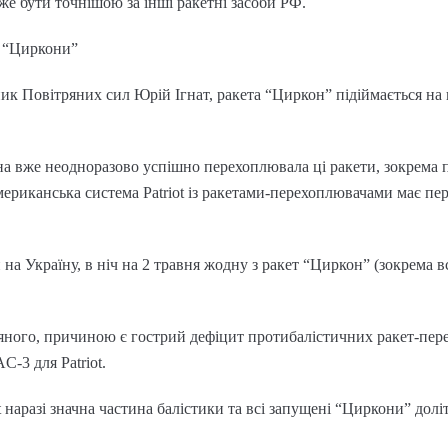
же бути точнішою за інші ракетні засоби РФ.
 “Циркони”
ик Повітряних сил Юрій Ігнат, ракета “Циркон” підіймається на 
а вже неодноразово успішно перехоплювала ці ракети, зокрема пі
ериканська система Patriot із ракетами-перехоплювачами має пере
 на Україну, в ніч на 2 травня жодну з ракет “Циркон” (зокрема вс
яного, причиною є гострий дефіцит протибалістичних ракет-пер
C-3 для Patriot.
t наразі значна частина балістики та всі запущені “Циркони” доліт