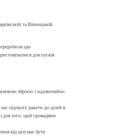
арківській та Вінницькій
 переробили цю
ористовувалися для пусків
звуковою зброєю з надзвичайно
час підльоту ракети до цілей в
 і для того, щоб громадяни
ння від цілі має бути