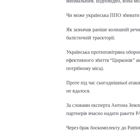
мінімальним. Відповідно, вона мо
Чи може українська ППО збивати
Як зазначав раніше колишній речн
балістичній траєкторії.
Українська протиповітряна оборон
ефективного збиття “Цирконів” ам
потрібному місці.
Проте під час сьогоднішньої атаки
не вдалося.
За словами експерта Антона Земл
партнерів вчасно надати ракети PA
Через брак боєкомплекту до Patrio