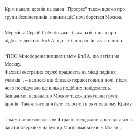
Крім навали дронів на завод “Прогрес” також відомо про
групи безпілотників, з якими цієї ночі бореться Москва.
Мер міста Сергій Собянін уже кілька разів писав про
відбиття десятків БпЛА, що летіли в російську столицю.
“ППО Міноборони знищили вісім БпЛА, що летіли на
Москву.
Фахівці екстрених служб працюють на місці падіння
уламків”, – написав він близько першої години ночі, після
чого послідувало ще кілька подібних повідомлень.
Зазначимо, нещодавно Москву також атакували групи
дронів. Також того дня було голосно і в окупованому Криму.
Також повідомлялося, як 4 травня невідомий дрон врізався в
багатоповерхівку на вулиці Мосфільмовській у Москві.