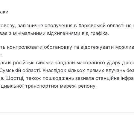
таки
возу, залізничне сполучення в Харківській області не
иває з мінімальними відхиленнями від графіка.
ють контролювати обстановку та відстежувати можливі
і.
равня російські війська завдали масованого удару дро
 Сумській області. Унаслідок кількох прямих влучань бе
 в Шостці, також пошкоджень зазнала станційна інфра
цивільної транспортної мережі регіону.