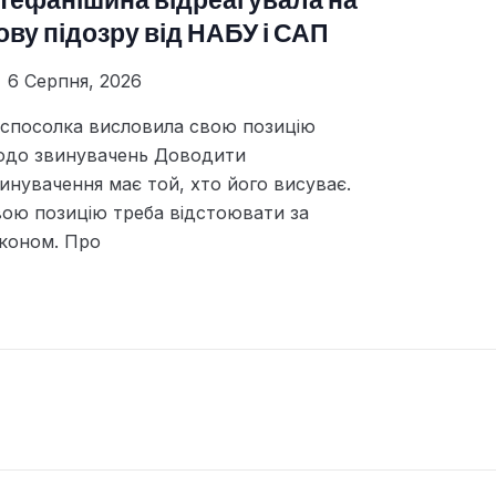
тефанішина відреагувала на
ову підозру від НАБУ і САП
6 Серпня, 2026
спосолка висловила свою позицію
одо звинувачень Доводити
инувачення має той, хто його висуває.
ою позицію треба відстоювати за
коном. Про