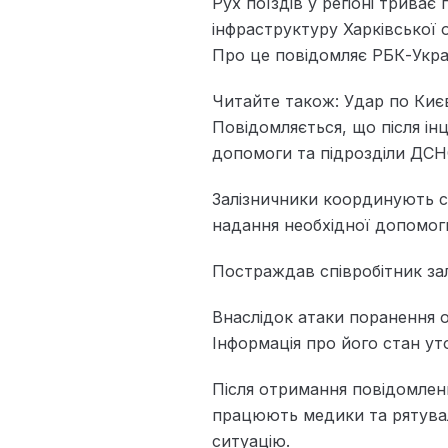
Рух поїздів у регіоні триває
інфраструктуру Харківської 
Про це повідомляє РБК-Украї
Читайте також: Удар по Києв
Повідомляється, що після і
допомоги та підрозділи ДСН
Залізничники координують св
надання необхідної допомог
Постраждав співробітник зал
Внаслідок атаки поранення 
Інформація про його стан ут
Після отримання повідомленн
працюють медики та рятувал
ситуацію.