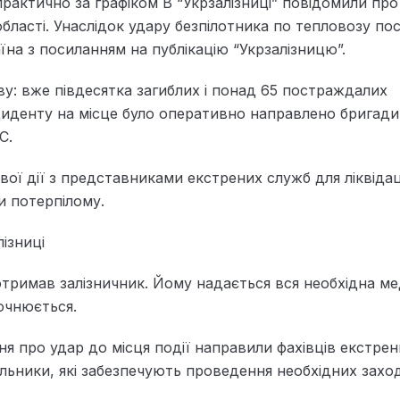
 практично за графіком В “Укрзалізниці” повідомили про
області. Унаслідок удару безпілотника по тепловозу по
на з посиланням на публікацію “Укрзалізницю”.
у: вже півдесятка загиблих і понад 65 постраждалих
нциденту на місце було оперативно направлено бригад
С.
ої дії з представниками екстрених служб для ліквідаці
и потерпілому.
ізниці
отримав залізничник. Йому надається вся необхідна м
очнюється.
я про удар до місця події направили фахівців екстрени
ьники, які забезпечують проведення необхідних захо