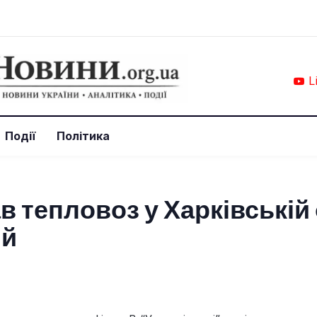
L
Події
Політика
 тепловоз у Харківській 
ий