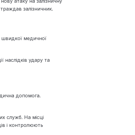
 нову атаку на залізничну
страждав залізничник.
и швидкої медичної
ї наслідків удару та
едична допомога.
х служб. На місці
дів і контролюють