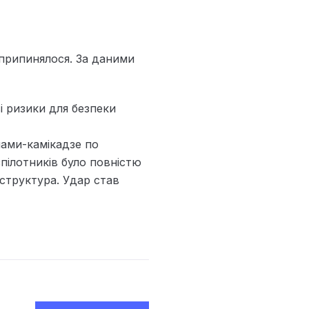
 припинялося. За даними
 ризики для безпеки
нами-камікадзе по
зпілотників було повністю
структура. Удар став