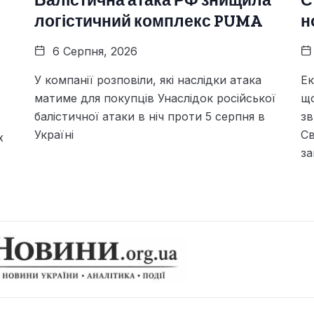
Балістична атака РФ знищила
С
логістичний комплекс PUMA
н
6 Серпня, 2026
У компанії розповіли, які наслідки атака
Ек
матиме для покупців Унаслідок російської
щ
балістичної атаки в ніч проти 5 серпня в
зв
Україні
Св
х
за